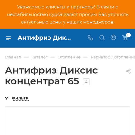
Уважаемые клиенты и партнеры! В связи с
нестабильностью курса валют просим Вас уточнять
актуальные цены у наших менеджеров.
0
Антифриз Диксис 65 - купить в интернет-магазине Москвы PNDtech.ru
—
—
—
Главная
Каталог
Отопление
Радиаторы отоплени
Антифриз Диксис
концентрат 65
4
ФИЛЬТР