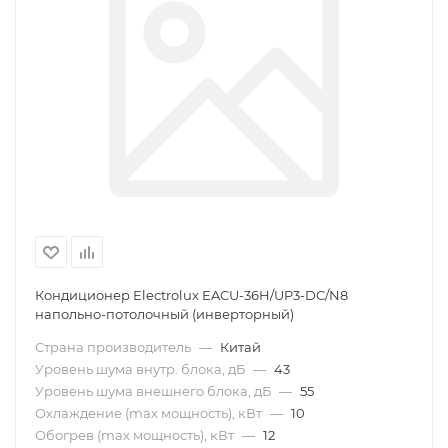
Кондиционер Electrolux EACU-36H/UP3-DC/N8
напольно-потолочный (инверторный)
Страна производитель
—
Китай
Уровень шума внутр. блока, дБ
—
43
Уровень шума внешнего блока, дБ
—
55
Охлаждение (max мощность), кВт
—
10
Обогрев (max мощность), кВт
—
12