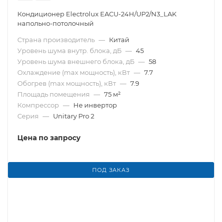
Кондиционер Electrolux EACU-24H/UP2/N3_LAK
напольно-потолочный
Страна производитель
—
Китай
Уровень шума внутр. блока, дБ
—
45
Уровень шума внешнего блока, дБ
—
58
Охлаждение (max мощность), кВт
—
7.7
Обогрев (max мощность), кВт
—
7.9
Площадь помещения
—
75 м²
Компрессор
—
Не инвертор
Серия
—
Unitary Pro 2
Цена по запросу
ПОД ЗАКАЗ