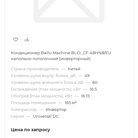
Кондиционер Ballu Machine BLCI_CF-48HN8/EU
напольно-потолочный (инверторный)
Страна производитель
—
Китай
Уровень шума внутр. блока, дБ
—
49
Уровень шума внешнего блока, дБ
—
60
Охлаждение (max мощность), кВт
—
16.5
Обогрев (max мощность), кВт
—
16.15
Площадь помещения
—
165 м²
Компрессор
—
Инвертор
Серия
—
Universal DC
Цена по запросу