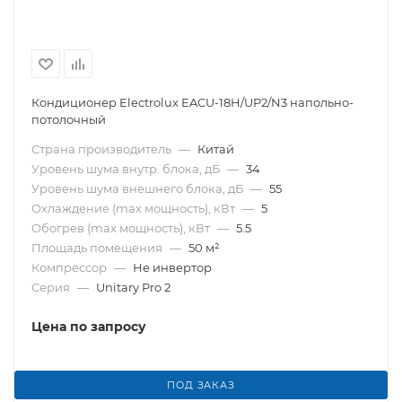
Кондиционер Electrolux EACU-18H/UP2/N3 напольно-
потолочный
Страна производитель
—
Китай
Уровень шума внутр. блока, дБ
—
34
Уровень шума внешнего блока, дБ
—
55
Охлаждение (max мощность), кВт
—
5
Обогрев (max мощность), кВт
—
5.5
Площадь помещения
—
50 м²
Компрессор
—
Не инвертор
Серия
—
Unitary Pro 2
Цена по запросу
ПОД ЗАКАЗ