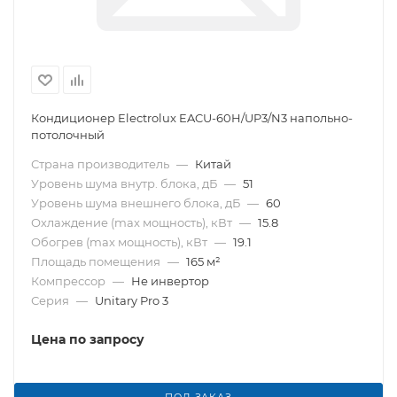
Кондиционер Electrolux EACU-60H/UP3/N3 напольно-
потолочный
Страна производитель
—
Китай
Уровень шума внутр. блока, дБ
—
51
Уровень шума внешнего блока, дБ
—
60
Охлаждение (max мощность), кВт
—
15.8
Обогрев (max мощность), кВт
—
19.1
Площадь помещения
—
165 м²
Компрессор
—
Не инвертор
Серия
—
Unitary Pro 3
Цена по запросу