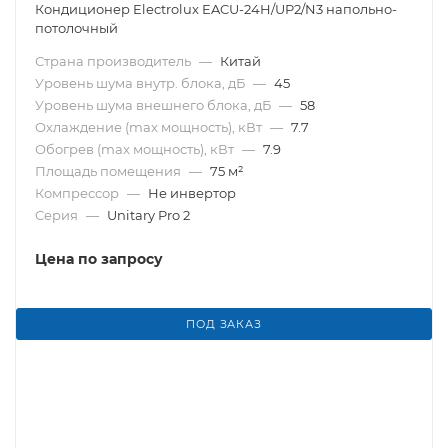
Кондиционер Electrolux EACU-24H/UP2/N3 напольно-
потолочный
Страна производитель
—
Китай
Уровень шума внутр. блока, дБ
—
45
Уровень шума внешнего блока, дБ
—
58
Охлаждение (max мощность), кВт
—
7.7
Обогрев (max мощность), кВт
—
7.9
Площадь помещения
—
75 м²
Компрессор
—
Не инвертор
Серия
—
Unitary Pro 2
Цена по запросу
ПОД ЗАКАЗ