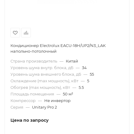
Кондиционер Electrolux EACU-18H/UP2/N3_LAK
напольно-потолочный
Страна производитель
—
Китай
Уровень шума внутр. блока, дБ
—
34
Уровень шума внешнего блока, дБ
—
55
Охлаждение (max мощность), кВт
—
5
Обогрев (max мощность), кВт
—
5.5
Площадь помещения
—
50 м²
Компрессор
—
Не инвертор
Серия
—
Unitary Pro 2
Цена по запросу