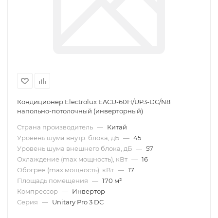
Кондиционер Electrolux EACU-60H/UP3-DC/N8
напольно-потолочный (инверторный)
Страна производитель
—
Китай
Уровень шума внутр. блока, дБ
—
45
Уровень шума внешнего блока, дБ
—
57
Охлаждение (max мощность), кВт
—
16
Обогрев (max мощность), кВт
—
17
Площадь помещения
—
170 м²
Компрессор
—
Инвертор
Серия
—
Unitary Pro 3 DC