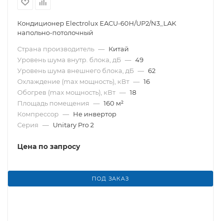
Кондиционер Electrolux EACU-60H/UP2/N3_LAK
напольно-потолочный
Страна производитель
—
Китай
Уровень шума внутр. блока, дБ
—
49
Уровень шума внешнего блока, дБ
—
62
Охлаждение (max мощность), кВт
—
16
Обогрев (max мощность), кВт
—
18
Площадь помещения
—
160 м²
Компрессор
—
Не инвертор
Серия
—
Unitary Pro 2
Цена по запросу
ПОД ЗАКАЗ