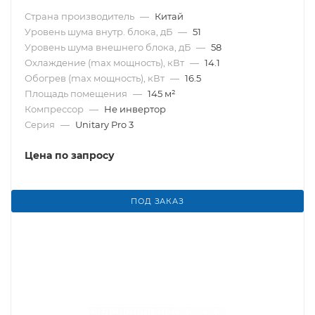
Страна производитель
—
Китай
Уровень шума внутр. блока, дБ
—
51
Уровень шума внешнего блока, дБ
—
58
Охлаждение (max мощность), кВт
—
14.1
Обогрев (max мощность), кВт
—
16.5
Площадь помещения
—
145 м²
Компрессор
—
Не инвертор
Серия
—
Unitary Pro 3
Цена по запросу
ПОД ЗАКАЗ