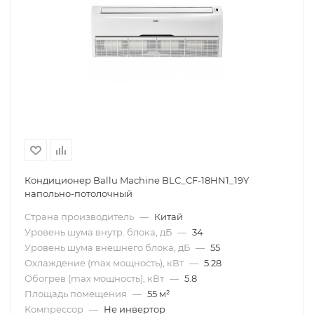
Кондиционер Ballu Machine BLC_CF-18HN1_19Y
напольно-потолочный
Страна производитель
—
Китай
Уровень шума внутр. блока, дБ
—
34
Уровень шума внешнего блока, дБ
—
55
Охлаждение (max мощность), кВт
—
5.28
Обогрев (max мощность), кВт
—
5.8
Площадь помещения
—
55 м²
Компрессор
—
Не инвертор