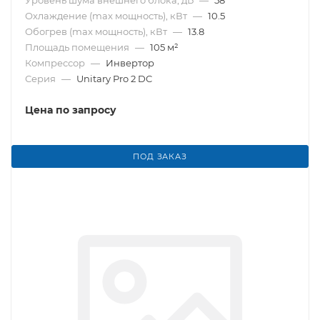
Уровень шума внешнего блока, дБ
—
58
Охлаждение (max мощность), кВт
—
10.5
Обогрев (max мощность), кВт
—
13.8
Площадь помещения
—
105 м²
Компрессор
—
Инвертор
Серия
—
Unitary Pro 2 DC
Цена по запросу
ПОД ЗАКАЗ