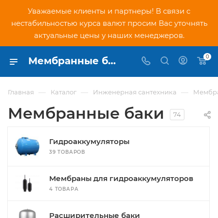
Уважаемые клиенты и партнеры! В связи с
нестабильностью курса валют просим Вас уточнять
актуальные цены у наших менеджеров.
0
Мембранные баки купить в Москве по низким ценам в интернет-магазине PNDtech.ru
—
—
—
Главная
Каталог
Инженерная сантехника
Мембр
Мембранные баки
74
Гидроаккумуляторы
39 ТОВАРОВ
Мембраны для гидроаккумуляторов
4 ТОВАРА
Расширительные баки