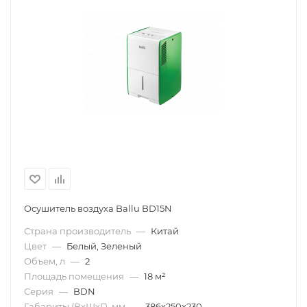
Осушитель воздуха Ballu BD15N
Страна производитель
—
Китай
Цвет
—
Белый, Зеленый
Объем, л
—
2
Площадь помещения
—
18 м²
Серия
—
BDN
Габариты (ВхШхГ), мм
—
386х250х230