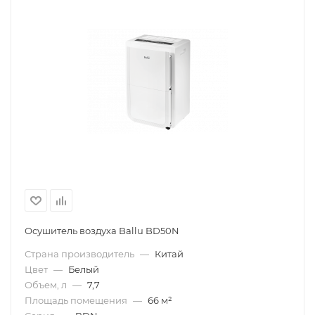
Осушитель воздуха Ballu BD50N
Страна производитель
—
Китай
Цвет
—
Белый
Объем, л
—
7,7
Площадь помещения
—
66 м²