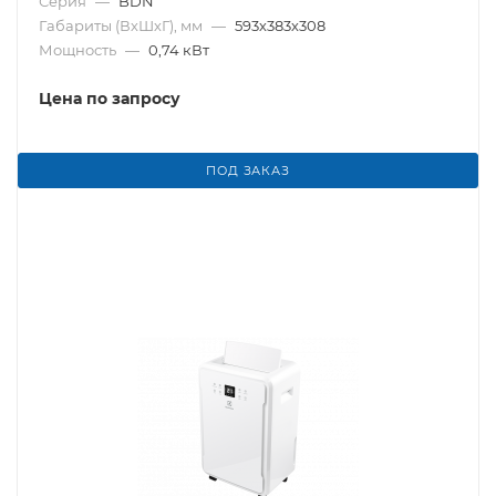
Серия
—
BDN
Габариты (ВхШхГ), мм
—
593х383х308
Мощность
—
0,74 кВт
Цена по запросу
ПОД ЗАКАЗ