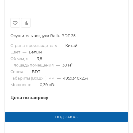
Осушитель воздуха Ballu BDT-35L
Страна производитель
—
Китай
Цвет
—
Белый
Объем, л
—
3,8
Площадь помещения
—
30 м²
Серия
—
BDT
Габариты (ВхШхГ), мм
—
495х340х254
Мощность
—
0,39 кВт
Цена по запросу
ПОД ЗАКАЗ