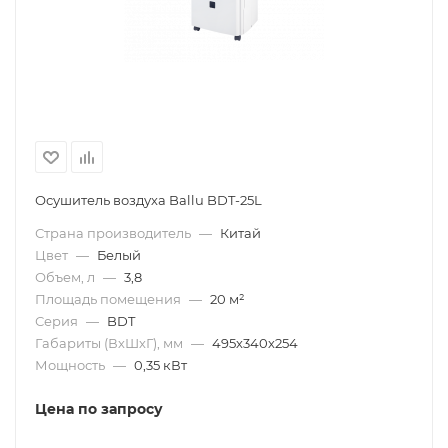
Осушитель воздуха Ballu BDT-25L
Страна производитель
—
Китай
Цвет
—
Белый
Объем, л
—
3,8
Площадь помещения
—
20 м²
Серия
—
BDT
Габариты (ВхШхГ), мм
—
495х340х254
Мощность
—
0,35 кВт
Цена по запросу