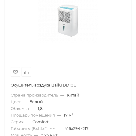
Осушитель воздуха Ballu BD10U
Страна производитель
—
Китай
Цвет
—
Белый
Объем, л
—
1,8
Площадь помещения
—
17 м²
Серия
—
Comfort
Габариты (ВхШхГ), мм
—
416х294х217
Мощность
—
0,24 кВт