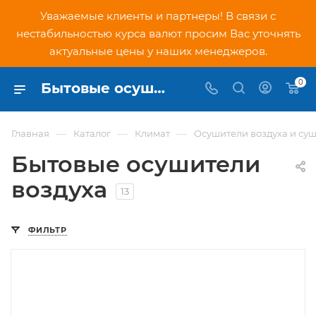
Уважаемые клиенты и партнеры! В связи с
нестабильностью курса валют просим Вас уточнять
актуальные цены у наших менеджеров.
0
Бытовые осушители воздуха купить в Москве в интернет-магазине PNDtech.ru
—
—
—
Главная
Каталог
Климат
Осушители воздуха и су
Бытовые осушители
воздуха
13
ФИЛЬТР