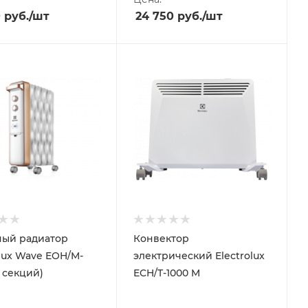
0
руб.
/шт
24 750
руб.
/шт
ый радиатор
Конвектор
olux Wave EOH/M-
электрический Electrolux
9 секций)
ECH/T-1000 M