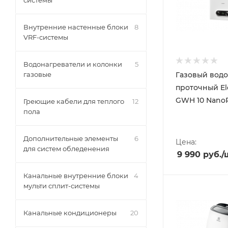
системы
Внутренние настенные блоки
8
VRF-системы
Водонагреватели и колонки
5
Газовый водо
газовые
проточный El
GWH 10 NanoP
Греющие кабели для теплого
12
пола
Дополнительные элементы
6
Цена:
для систем обледенения
9 990
руб.
/
Канальные внутренние блоки
4
мульти сплит-системы
Канальные кондиционеры
20