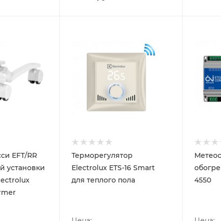
си EFT/RR
Терморегулятор
Метеос
й установки
Electrolux ETS-16 Smart
обогре
ectrolux
для теплого пола
4550
ormer
Цена:
Цена: