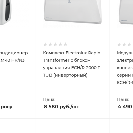
кондиционер
Комплект Electrolux Rapid
Модуль
CM-10 HR/N3
Transformer с блоком
электр
управления ECH/R-2000 T-
конвект
TUI3 (инверторный)
серии 
ECH/R-
Цена:
Цена:
просу
8 580
руб.
/шт
4 490