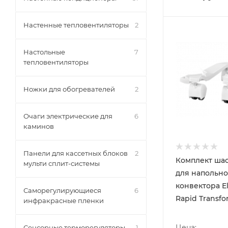
Настенные тепловентиляторы
2
Настольные
7
тепловентиляторы
Ножки для обогревателей
2
Очаги электрические для
6
каминов
Панели для кассетных блоков
2
Комплект шас
мульти сплит-системы
для напольно
конвектора El
Саморегулирующиеся
6
Rapid Transf
инфракрасные пленки
Цена:
Сенсорные терморегуляторы
1