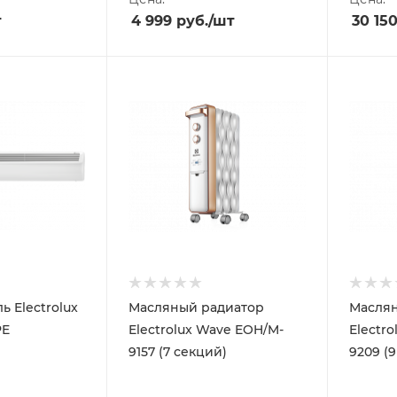
т
4 999
руб.
/шт
30 15
ь Electrolux
Масляный радиатор
Маслян
PE
Electrolux Wave EOH/M-
Electr
9157 (7 секций)
9209 (