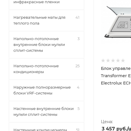
инфракрасные пленки
Нагревательные маты для
41
теплого пола
Напольно-потолочные
3
внутренние блоки мульти
сплит-системы
Напольно-потолочные
25
Блок управл
кондиционеры
Transformer E
Electrolux EC
Наружные полноразмерные
4
блоки VRF-системы
Настенные внутренние блоки
5
мульти сплит-системы
Цена:
3 457
руб.
/
Настенные кондиционеры
51