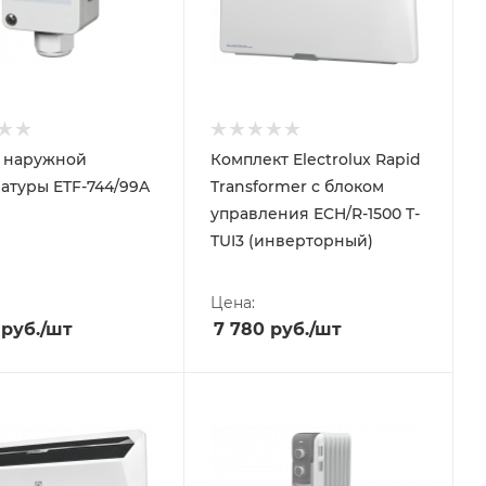
 наружной
Комплект Electrolux Rapid
атуры ETF-744/99A
Transformer с блоком
управления ECH/R-1500 T-
TUI3 (инверторный)
Цена:
руб.
/шт
7 780
руб.
/шт