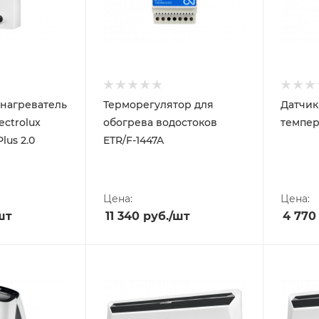
нагреватель
Терморегулятор для
Датчик
ectrolux
обогрева водостоков
темпер
lus 2.0
ETR/F-1447A
Цена:
Цена:
шт
11 340
руб.
/шт
4 770