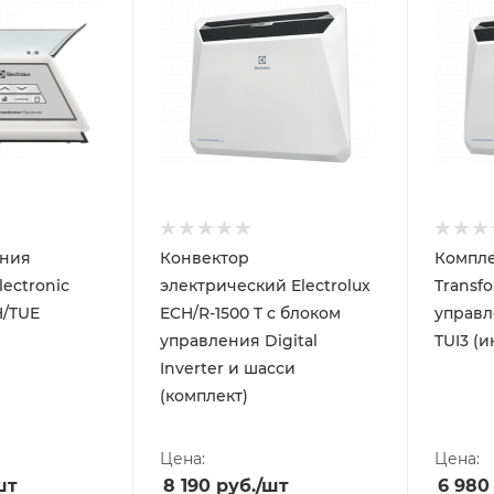
ения
Конвектор
Комплек
lectronic
электрический Electrolux
Transf
H/TUE
ECH/R-1500 T с блоком
управл
управления Digital
TUI3 (
Inverter и шасси
(комплект)
Цена:
Цена:
шт
8 190
руб.
/шт
6 980