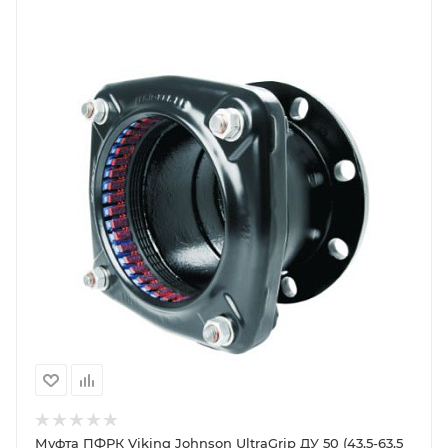
Муфта ПФРК Viking Johnson UltraGrip ДУ 50 (43,5-63,5