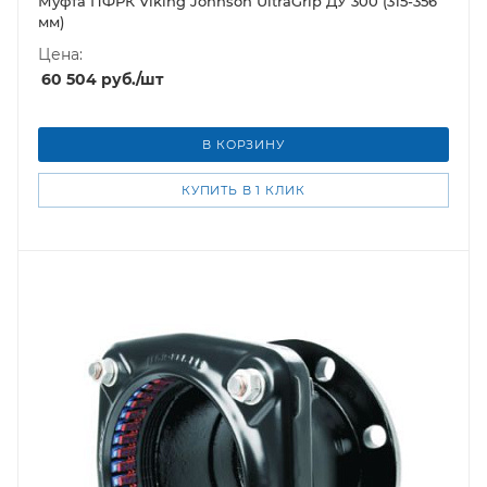
Муфта ПФРК Viking Johnson UltraGrip ДУ 300 (315-356
мм)
Цена:
60 504
руб.
/шт
В КОРЗИНУ
КУПИТЬ В 1 КЛИК