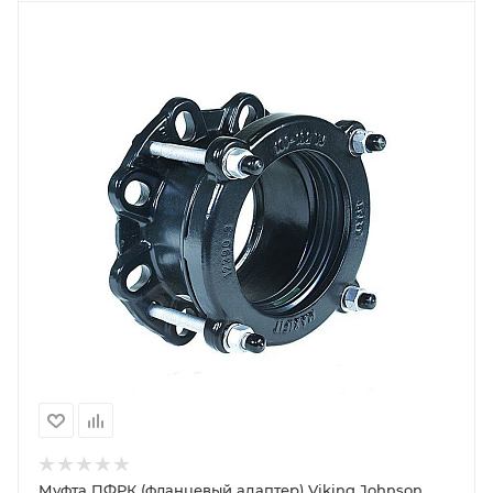
Муфта ПФРК (фланцевый адаптер) Viking Johnson