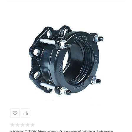
Муфта ПФРК (фланцевый адаптер) Viking Johnson