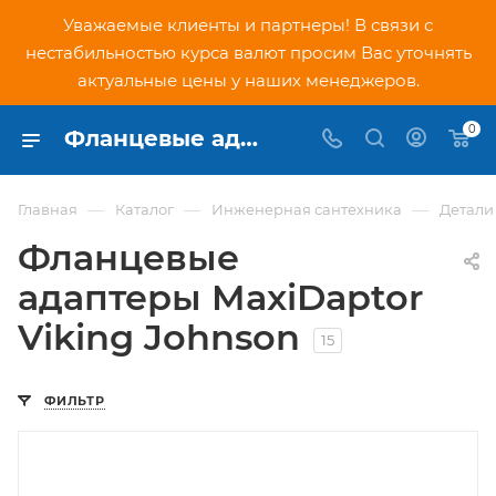
Уважаемые клиенты и партнеры! В связи с
нестабильностью курса валют просим Вас уточнять
актуальные цены у наших менеджеров.
0
Фланцевые адаптеры MaxiDaptor Viking Johnson - купить в Москве
—
—
—
Главная
Каталог
Инженерная сантехника
Детали
Фланцевые
адаптеры MaxiDaptor
Viking Johnson
15
ФИЛЬТР