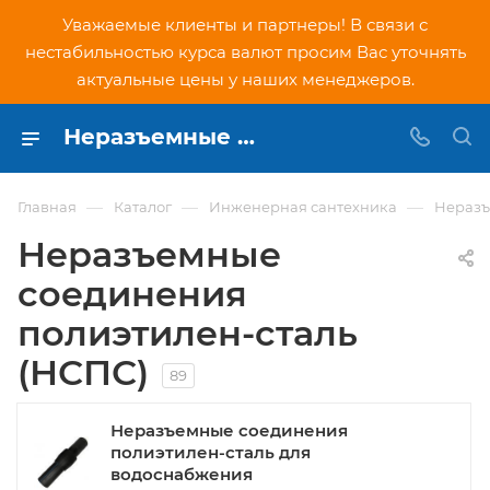
Уважаемые клиенты и партнеры! В связи с
нестабильностью курса валют просим Вас уточнять
актуальные цены у наших менеджеров.
Неразъемные соединения полиэтилен-сталь купить в Москве - цены на переходы НСПС (ПЭ/ПНД - сталь)
—
—
—
Главная
Каталог
Инженерная сантехника
Неразъ
Неразъемные
соединения
полиэтилен-сталь
(НСПС)
89
Неразъемные соединения
полиэтилен-сталь для
водоснабжения