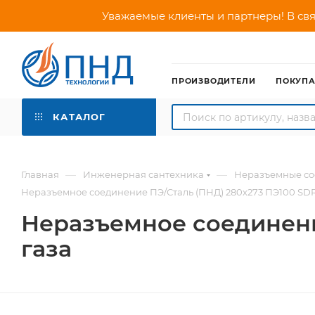
Уважаемые клиенты и партнеры! В свя
ПРОИЗВОДИТЕЛИ
ПОКУП
КАТАЛОГ
—
—
Главная
Инженерная сантехника
Неразъемные со
Неразъемное соединение ПЭ/Сталь (ПНД) 280х273 ПЭ100 SDR1
Неразъемное соединени
газа