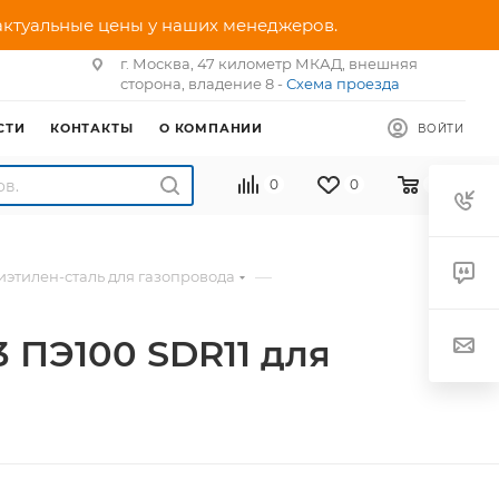
 актуальные цены у наших менеджеров.
г. Москва, 47 километр МКАД, внешняя
сторона, владение 8 -
Схема проезда
СТИ
КОНТАКТЫ
О КОМПАНИИ
ВОЙТИ
0
0
0
—
этилен-сталь для газопровода
 ПЭ100 SDR11 для