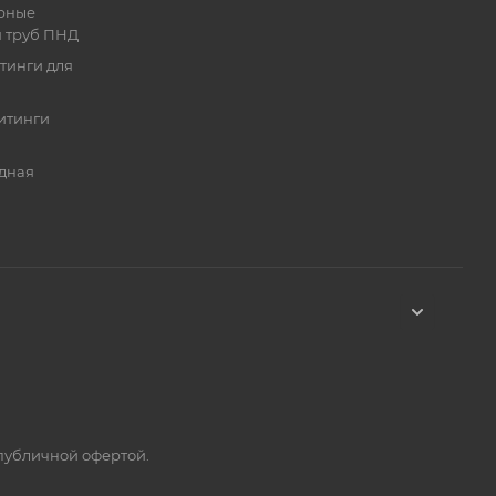
рные
я труб ПНД
тинги для
итинги
дная
 публичной офертой.