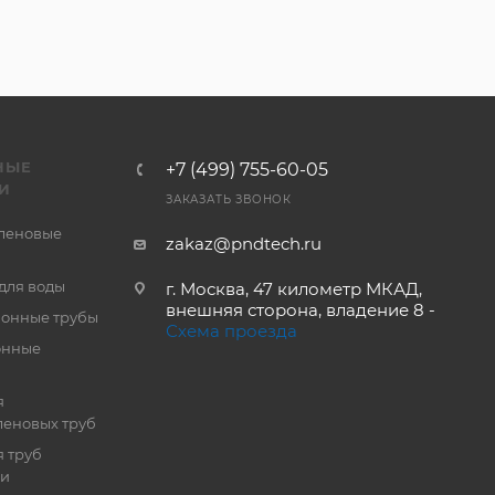
НЫЕ
+7 (499) 755-60-05
И
ЗАКАЗАТЬ ЗВОНОК
леновые
zakaz@pndtech.ru
для воды
г. Москва, 47 километр МКАД,
внешняя сторона, владение 8 -
онные трубы
Схема проезда
онные
я
еновых труб
 труб
ии