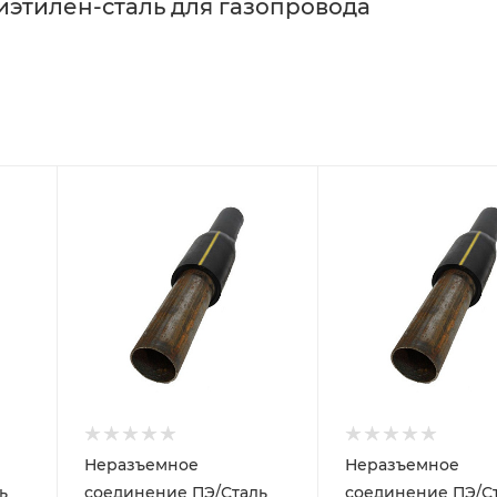
этилен-сталь для газопровода
Неразъемное
Неразъемное
ь
соединение ПЭ/Сталь
соединение ПЭ/С