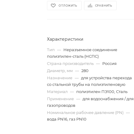
ОТЛОЖИТЬ
СРАВНИТЬ
Характеристики
Тип
—
Неразъемное соединение
полиэтилен-сталь (НСПС)
Страна производитель
—
Россия
Диаметр, мм
—
280
Назначение
—
для устройства перехода
со стальной трубы на полиэтиленовую
Материал
—
полиэтилен ПЭ100, Сталь
Применение
—
для водоснабжения / для
газопроводов
Номинальное рабочее давление (PN)
—
вода PN16, газ PN10