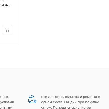
 SDR11
(ПНД) 500х426 ПЭ100
(ПНД) 315х325 
SDR11 Газ
SDR11 для газа
Цена:
Цена по
запросу
18 857.20
руб
тнер.
Все для строительства и ремонта в
 условия
одном месте. Скидки при покупке
тельным
оптом. Помощь специалистов.