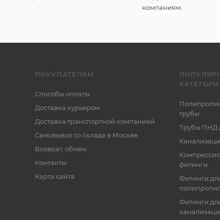
компаниям.
ПОКУПАТЕЛЯМ
ПОПУЛЯР
КАТЕГОРИ
Способы оплаты
Полипропи
Доставка курьером
трубы
Доставка транспортной компанией
Трубы ПНД 
Самовывоз со склада в Москве
Канализаци
Возврат, обмен
Компресси
Контакты
фитинги
Карта сайта
Фитинги дл
полипропил
Фитинги для
канализац