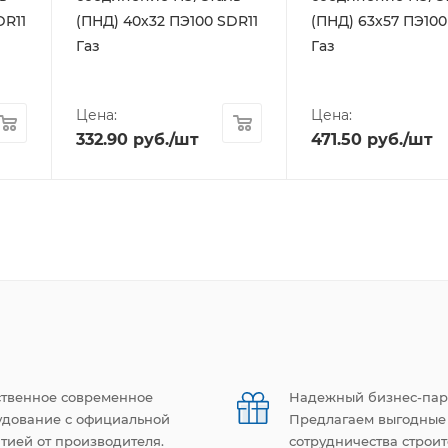
DR11
(ПНД) 40х32 ПЭ100 SDR11
(ПНД) 63х57 ПЭ100
Газ
Газ
Цена:
Цена:
332.90
руб.
/шт
471.50
руб.
/шт
ственное современное
Надежный бизнес-пар
удование с официальной
Предлагаем выгодные
тией от производителя.
сотрудничества строи