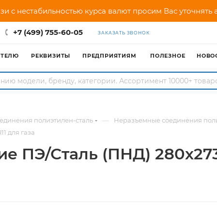
зи с нестабильностью курса валют просим Вас уточнять
+7 (499) 755-60-05
ЗАКАЗАТЬ ЗВОНОК
АТЕЛЮ
РЕКВИЗИТЫ
ПРЕДПРИЯТИЯМ
ПОЛЕЗНОЕ
НОВО
—
единения полиэтилен-сталь
Неразъемные соединения поли
1 для газа
е ПЭ/Сталь (ПНД) 280х273