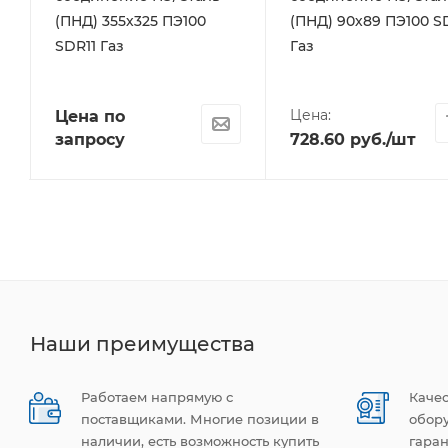
(ПНД) 355х325 ПЭ100
(ПНД) 90х89 ПЭ100 S
SDR11 Газ
Газ
Цена:
Цена по
запросу
728.60
руб.
/шт
Наши преимущества
Работаем напрямую с
Каче
поставщиками. Многие позиции в
обор
наличии, есть возможность купить
гаран