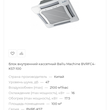
Блок внутренний кассетный Ballu Machine BVRFC4-
KS7-100
Страна производитель
—
Китай
Уровень шума, дБ
—
47
Воздухообмен (max)
—
2100 м³/час
Охлаждение (max мощность), кВт
—
16
Обогрев (max мощность), кВт
—
17.5
Площадь помещения
—
100 м²
Серия
—
BVRF-KS7