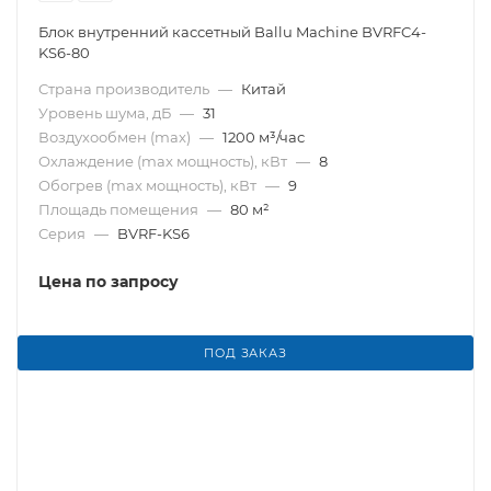
Блок внутренний кассетный Ballu Machine BVRFC4-
KS6-80
Страна производитель
—
Китай
Уровень шума, дБ
—
31
Воздухообмен (max)
—
1200 м³/час
Охлаждение (max мощность), кВт
—
8
Обогрев (max мощность), кВт
—
9
Площадь помещения
—
80 м²
Серия
—
BVRF-KS6
Цена по запросу
ПОД ЗАКАЗ