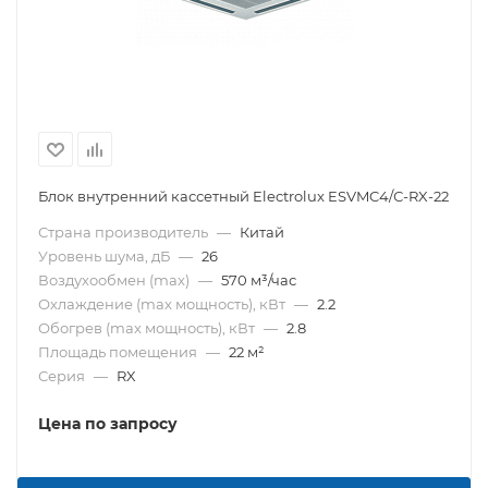
Блок внутренний кассетный Electrolux ESVMC4/С-RX-22
Страна производитель
—
Китай
Уровень шума, дБ
—
26
Воздухообмен (max)
—
570 м³/час
Охлаждение (max мощность), кВт
—
2.2
Обогрев (max мощность), кВт
—
2.8
Площадь помещения
—
22 м²
Серия
—
RX
Цена по запросу