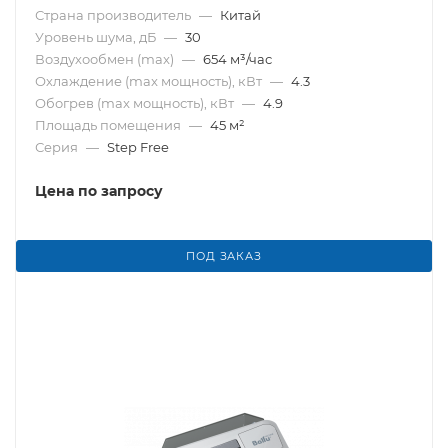
Страна производитель
—
Китай
Уровень шума, дБ
—
30
Воздухообмен (max)
—
654 м³/час
Охлаждение (max мощность), кВт
—
4.3
Обогрев (max мощность), кВт
—
4.9
Площадь помещения
—
45 м²
Серия
—
Step Free
Цена по запросу
ПОД ЗАКАЗ