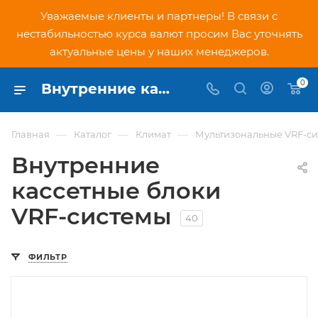
Уважаемые клиенты и партнеры! В связи с
нестабильностью курса валют просим Вас уточнять
актуальные цены у наших менеджеров.
0
Внутренние кассетные блоки VRF-системы купить в Москве | PNDtech.ru
—
—
—
Главная
Каталог
Климат
Мультизональные VRF-с
Внутренние
кассетные блоки
VRF-системы
40
ФИЛЬТР