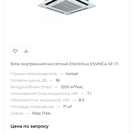
Блок внутренний кассетный Electrolux ESVMC4-SF-71
Страна производитель
—
Китай
Уровень шума, дБ
—
36
Воздухообмен (max)
—
1200 м³/час
Охлаждение (max мощность), кВт
—
7.1
Обогрев (max мощность), кВт
—
8.5
Площадь помещения
—
71 м²
Серия
—
Step Free
Цена по запросу