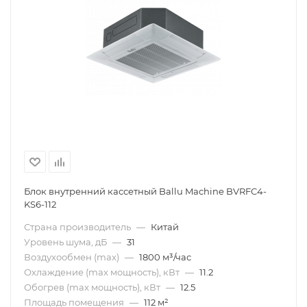
Блок внутренний кассетный Ballu Machine BVRFC4-
KS6-112
Страна производитель
—
Китай
Уровень шума, дБ
—
31
Воздухообмен (max)
—
1800 м³/час
Охлаждение (max мощность), кВт
—
11.2
Обогрев (max мощность), кВт
—
12.5
Площадь помещения
—
112 м²