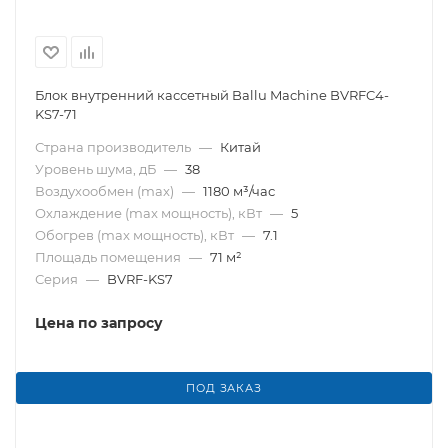
Блок внутренний кассетный Ballu Machine BVRFC4-
KS7-71
Страна производитель
—
Китай
Уровень шума, дБ
—
38
Воздухообмен (max)
—
1180 м³/час
Охлаждение (max мощность), кВт
—
5
Обогрев (max мощность), кВт
—
7.1
Площадь помещения
—
71 м²
Серия
—
BVRF-KS7
Цена по запросу
ПОД ЗАКАЗ