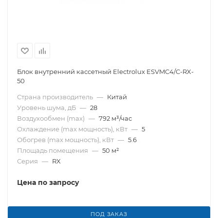
Блок внутренний кассетный Electrolux ESVMC4/С-RX-
50
Страна производитель
—
Китай
Уровень шума, дБ
—
28
Воздухообмен (max)
—
792 м³/час
Охлаждение (max мощность), кВт
—
5
Обогрев (max мощность), кВт
—
5.6
Площадь помещения
—
50 м²
Серия
—
RX
Цена по запросу
ПОД ЗАКАЗ