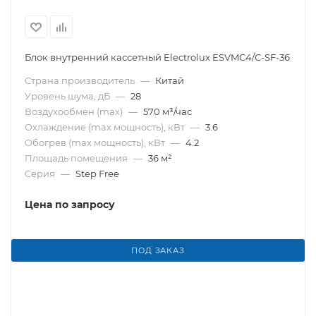
Блок внутренний кассетный Electrolux ESVMC4/С-SF-36
Страна производитель
—
Китай
Уровень шума, дБ
—
28
Воздухообмен (max)
—
570 м³/час
Охлаждение (max мощность), кВт
—
3.6
Обогрев (max мощность), кВт
—
4.2
Площадь помещения
—
36 м²
Серия
—
Step Free
Цена по запросу
ПОД ЗАКАЗ