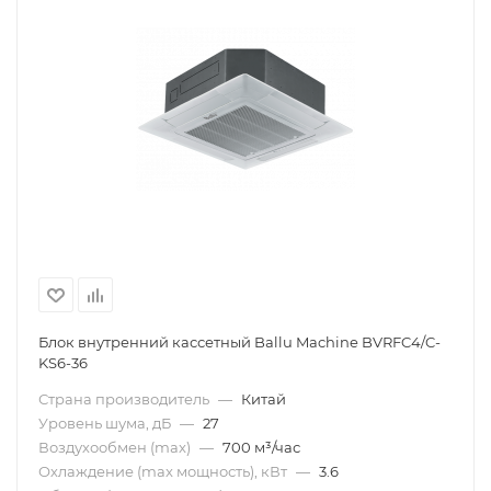
Блок внутренний кассетный Ballu Machine BVRFC4/C-
KS6-36
Страна производитель
—
Китай
Уровень шума, дБ
—
27
Воздухообмен (max)
—
700 м³/час
Охлаждение (max мощность), кВт
—
3.6