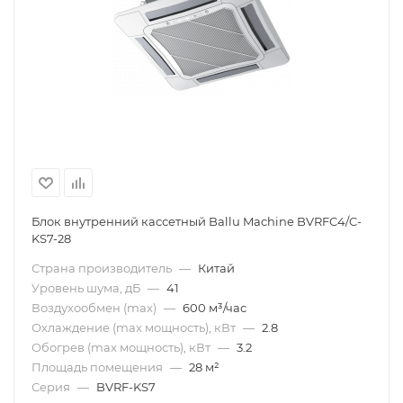
Блок внутренний кассетный Ballu Machine BVRFC4/C-
KS7-28
Страна производитель
—
Китай
Уровень шума, дБ
—
41
Воздухообмен (max)
—
600 м³/час
Охлаждение (max мощность), кВт
—
2.8
Обогрев (max мощность), кВт
—
3.2
Площадь помещения
—
28 м²
Серия
—
BVRF-KS7