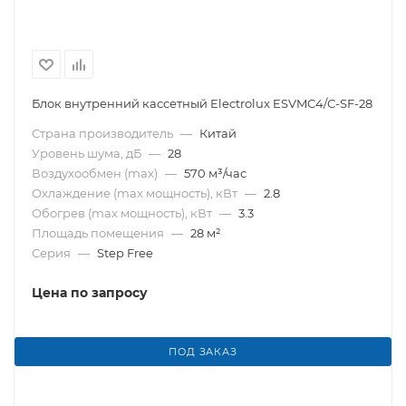
Блок внутренний кассетный Electrolux ESVMC4/С-SF-28
Страна производитель
—
Китай
Уровень шума, дБ
—
28
Воздухообмен (max)
—
570 м³/час
Охлаждение (max мощность), кВт
—
2.8
Обогрев (max мощность), кВт
—
3.3
Площадь помещения
—
28 м²
Серия
—
Step Free
Цена по запросу
ПОД ЗАКАЗ