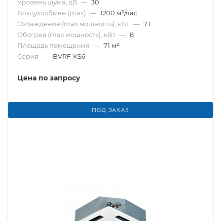
Уровень шума, дБ
—
30
Воздухообмен (max)
—
1200 м³/час
Охлаждение (max мощность), кВт
—
7.1
Обогрев (max мощность), кВт
—
8
Площадь помещения
—
71 м²
Серия
—
BVRF-KS6
Цена по запросу
ПОД ЗАКАЗ