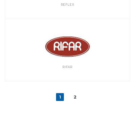
REFLEX
RIFAR
1
2