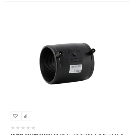
Муфта электросварная D90 ПЭ100 SDR 11 PLASTITALIA