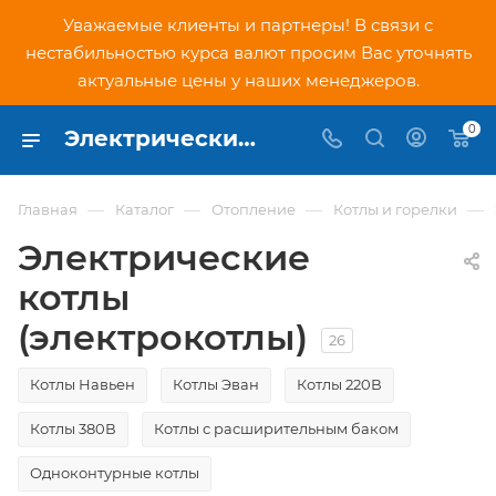
Уважаемые клиенты и партнеры! В связи с
нестабильностью курса валют просим Вас уточнять
актуальные цены у наших менеджеров.
0
Электрические котлы отопительные купить в Москве - цены на электрокотлы для отопления частного дома в интернет-магазине PNDtech.ru
—
—
—
—
Главная
Каталог
Отопление
Котлы и горелки
Электрические
котлы
(электрокотлы)
26
Котлы Навьен
Котлы Эван
Котлы 220В
Котлы 380В
Котлы с расширительным баком
Одноконтурные котлы