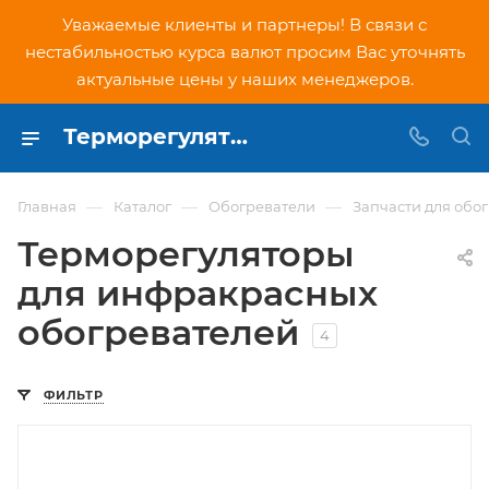
Уважаемые клиенты и партнеры! В связи с
нестабильностью курса валют просим Вас уточнять
актуальные цены у наших менеджеров.
Терморегуляторы для инфракрасных обогревателей купить в Москве по низким ценам в интернет-магазине PNDtech.ru
—
—
—
Главная
Каталог
Обогреватели
Запчасти для обо
Терморегуляторы
для инфракрасных
обогревателей
4
ФИЛЬТР