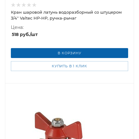
Кран шаровой латунь водоразборный со штуцером
3/4" Valtec НР-НР, ручка-рычаг
Цена:
518
руб.
/шт
В КОРЗИНУ
КУПИТЬ В 1 КЛИК