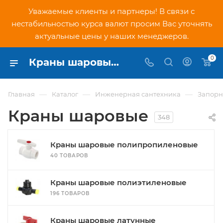
Уважаемые клиенты и партнеры! В связи с
нестабильностью курса валют просим Вас уточнять
актуальные цены у наших менеджеров.
0
Краны шаровые цены в Москве - купить краны шаровые с доставкой в интернет-магазине PNDtech.ru
—
—
—
Главная
Каталог
Инженерная сантехника
Запорн
Краны шаровые
348
Краны шаровые полипропиленовые
40 ТОВАРОВ
Краны шаровые полиэтиленовые
196 ТОВАРОВ
Краны шаровые латунные