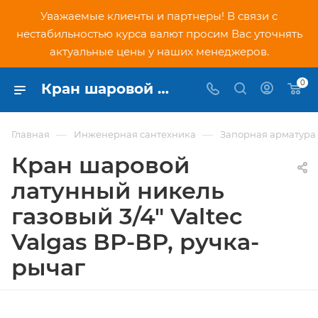
Уважаемые клиенты и партнеры! В связи с
нестабильностью курса валют просим Вас уточнять
актуальные цены у наших менеджеров.
0
Кран шаровой латунный никель газовый 3/4" Valtec Valgas ВР-ВР, ручка-рычаг (VT.271.N.05) - купить по низкой цене в Москве, интернет-магазин PNDtech.ru
—
—
Главная
Инженерная сантехника
Запорная арматура
Кран шаровой
латунный никель
газовый 3/4" Valtec
Valgas ВР-ВР, ручка-
рычаг