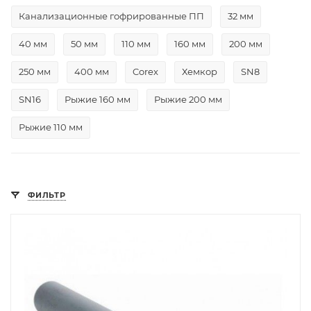
Канализационные гофрированные ПП
32 мм
40 мм
50 мм
110 мм
160 мм
200 мм
250 мм
400 мм
Corex
Хемкор
SN8
SN16
Рыжие 160 мм
Рыжие 200 мм
Рыжие 110 мм
ФИЛЬТР