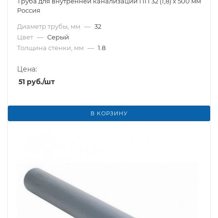
Труба для внутренней канализации ПП 32 (1,8) х 500 мм
Россия
Диаметр трубы, мм
—
32
Цвет
—
Серый
Толщина стенки, мм
—
1.8
Цена:
51
руб.
/шт
В КОРЗИНУ