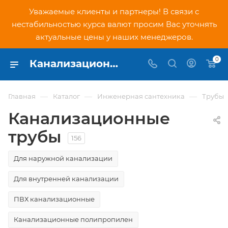
Уважаемые клиенты и партнеры! В связи с
нестабильностью курса валют просим Вас уточнять
актуальные цены у наших менеджеров.
0
Канализационные трубы - купить в Москве по низким ценам в интернет-магазине PNDtech.ru
—
—
—
Главная
Каталог
Инженерная сантехника
Трубы
Канализационные
трубы
156
Для наружной канализации
Для внутренней канализации
ПВХ канализационные
Канализационные полипропилен