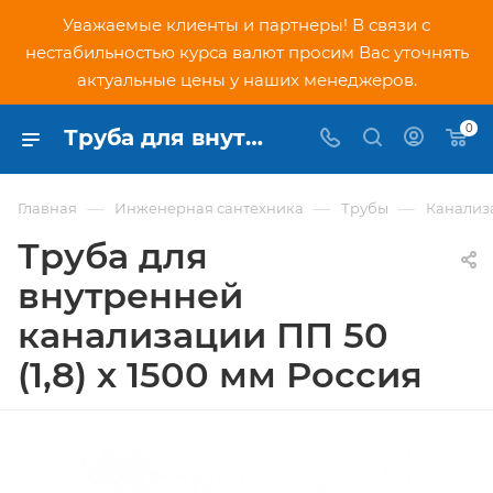
Уважаемые клиенты и партнеры! В связи с
нестабильностью курса валют просим Вас уточнять
актуальные цены у наших менеджеров.
0
Труба для внутренней канализации ПП 50 (1,8) х 1500 мм Россия - купить по низкой цене в Москве, интернет-магазин PNDtech.ru
—
—
—
Главная
Инженерная сантехника
Трубы
Канализ
Труба для
внутренней
канализации ПП 50
(1,8) х 1500 мм Россия