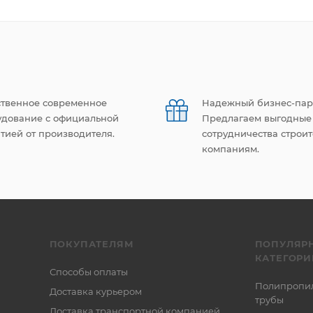
ственное современное
Надежный бизнес-пар
удование с официальной
Предлагаем выгодные
тией от производителя.
сотрудничества строи
компаниям.
ПОКУПАТЕЛЯМ
ПОПУЛЯР
КАТЕГОРИ
Способы оплаты
Полипропи
Доставка курьером
трубы
Доставка транспортной компанией