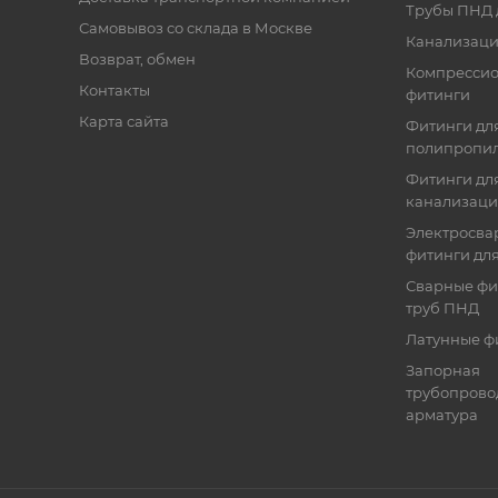
Трубы ПНД 
Самовывоз со склада в Москве
Канализаци
Возврат, обмен
Компресси
Контакты
фитинги
Карта сайта
Фитинги дл
полипропил
Фитинги для
канализац
Электросва
фитинги дл
Сварные фи
труб ПНД
Латунные ф
Запорная
трубопрово
арматура