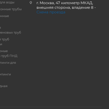
для воды
г. Москва, 47 километр МКАД,
внешняя сторона, владение 8 -
онные трубы
Схема проезда
онные
я
еновых труб
 труб
ии
рные
я труб ПНД
тинги для
итинги
дная