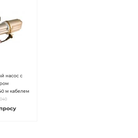
й насос с
ром
40 м кабелем
0040
апросу