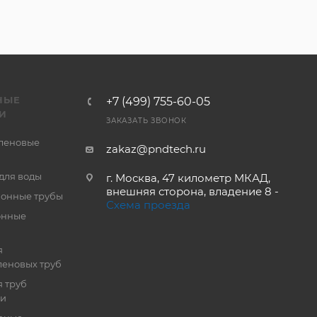
НЫЕ
+7 (499) 755-60-05
И
ЗАКАЗАТЬ ЗВОНОК
леновые
zakaz@pndtech.ru
для воды
г. Москва, 47 километр МКАД,
внешняя сторона, владение 8 -
онные трубы
Схема проезда
онные
я
еновых труб
 труб
ии