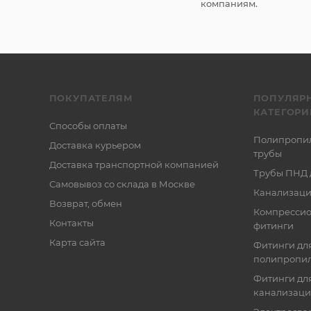
компаниям.
ПОКУПАТЕЛЯМ
ПОПУЛЯР
КАТЕГОРИ
Способы оплаты
Полипропи
Доставка курьером
трубы
Доставка транспортной компанией
Трубы ПНД 
Самовывоз со склада в Москве
Канализаци
Возврат, обмен
Компресси
Контакты
фитинги
Карта сайта
Фитинги дл
полипропил
Фитинги для
канализац