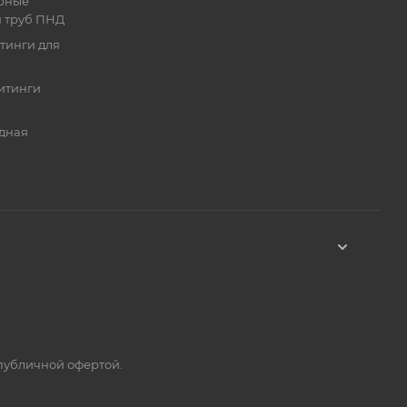
рные
я труб ПНД
тинги для
итинги
дная
 публичной офертой.