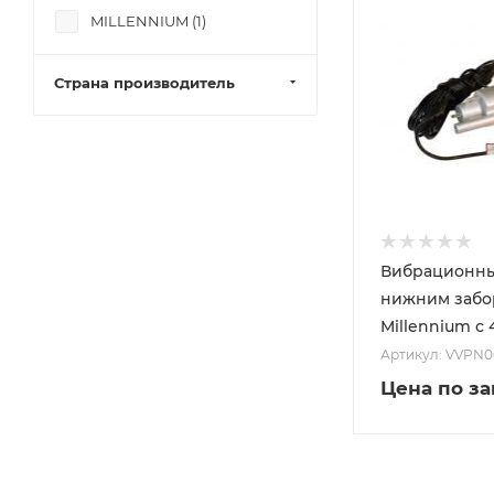
MILLENNIUM (
1
)
Страна производитель
Вибрационны
нижним забо
Millennium с 
Артикул: VVPN
Цена по з