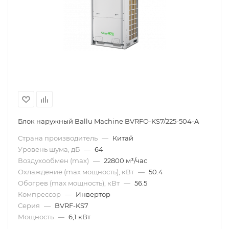
Блок наружный Ballu Machine BVRFO-KS7/225-504-A
Страна производитель
—
Китай
Уровень шума, дБ
—
64
Воздухообмен (max)
—
22800 м³/час
Охлаждение (max мощность), кВт
—
50.4
Обогрев (max мощность), кВт
—
56.5
Компрессор
—
Инвертор
Серия
—
BVRF-KS7
Мощность
—
6,1 кВт