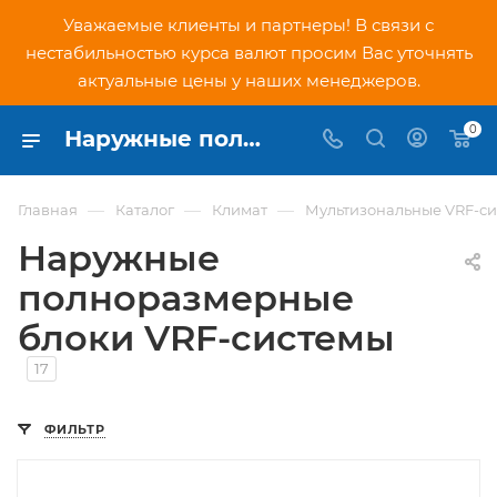
Уважаемые клиенты и партнеры! В связи с
нестабильностью курса валют просим Вас уточнять
актуальные цены у наших менеджеров.
0
Наружные полноразмерные блоки VRF-системы купить в Москве | PNDtech.ru
—
—
—
Главная
Каталог
Климат
Мультизональные VRF-с
Наружные
полноразмерные
блоки VRF-системы
17
ФИЛЬТР