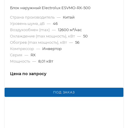
Блок наружный Electrolux ESVMO-RX-500
Страна производитель
—
Китай
Уровень шума, дБ
—
46
Воздухообмен (max)
—
12600 м³/час
Охлаждение (max мощность), кВт
—
50
Обогрев (max мощность), кВт
—
56
Компрессор
—
Инвертор
Серия
—
RX
Мощность
—
8,01 кВт
Цена по запросу
ПОД ЗАКАЗ