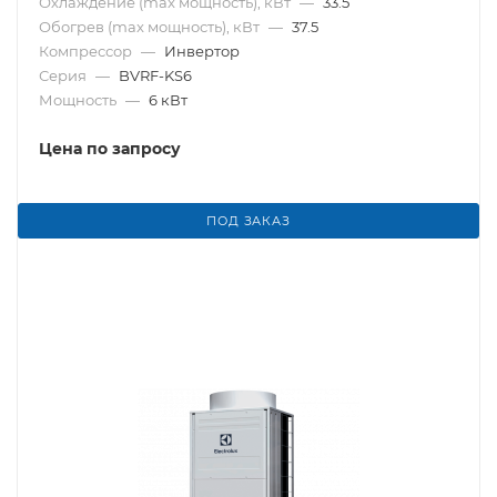
Охлаждение (max мощность), кВт
—
33.5
Обогрев (max мощность), кВт
—
37.5
Компрессор
—
Инвертор
Серия
—
BVRF-KS6
Мощность
—
6 кВт
Цена по запросу
ПОД ЗАКАЗ