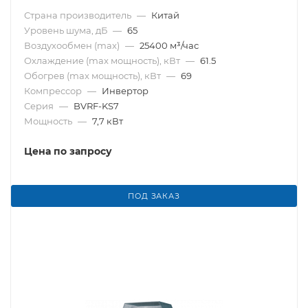
Страна производитель
—
Китай
Уровень шума, дБ
—
65
Воздухообмен (max)
—
25400 м³/час
Охлаждение (max мощность), кВт
—
61.5
Обогрев (max мощность), кВт
—
69
Компрессор
—
Инвертор
Серия
—
BVRF-KS7
Мощность
—
7,7 кВт
Цена по запросу
ПОД ЗАКАЗ