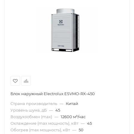
Блок наружный Electrolux ESVMO-RX-450
Страна производитель
—
Китай
Уровень шума, дБ
—
45
Воздухообмен (max)
—
12600 м³/час
Охлаждение (max мощность), кВт
—
45
Обогрев (max мощность), кВт
—
50