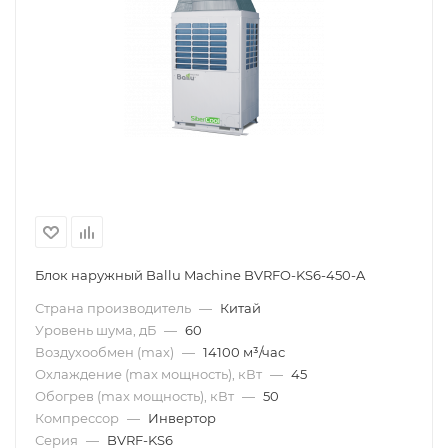
Блок наружный Ballu Machine BVRFO-KS6-450-A
Страна производитель
—
Китай
Уровень шума, дБ
—
60
Воздухообмен (max)
—
14100 м³/час
Охлаждение (max мощность), кВт
—
45
Обогрев (max мощность), кВт
—
50
Компрессор
—
Инвертор
Серия
—
BVRF-KS6