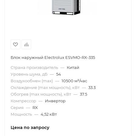
Блок наружный Electrolux ESVMO-RX-335
Страна производитель
—
Китай
Уровень шума, дБ
—
54
Воздухообмен (max)
—
10500 м³/час
Охлаждение (max мощность), кВт
—
33.3
Обогрев (max мощность), кВт
—
37.5
Компрессор
—
Инвертор
Серия
—
RX
Мощность
—
4,52 кВт
Цена по запросу