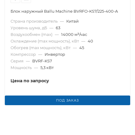
Блок наружный Ballu Machine BVRFO-KS7/225-400-A
Страна производитель
—
Китай
Уровень шума, дБ
—
63
Воздухообмен (max)
—
14000 м³/час
Охлаждение (max мощность), кВт
—
40
Обогрев (max мощность), кВт
—
45
Компрессор
—
Инвертор
Серия
—
BVRF-KS7
Мощность
—
5,3 кВт
Цена по запросу
ПОД ЗАКАЗ