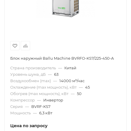
Блок наружный Ballu Machine BVRFO-KS7/225-450-A
Страна производитель
—
Китай
Уровень шума, дБ
—
63
Воздухообмен (max)
—
14000 м³/час
Охлаждение (max мощность), кВт
—
45
Обогрев (max мощность), кВт
—
50
Компрессор
—
Инвертор
Серия
—
BVRF-KS7
Мощность
—
6,3 кВт
Цена по запросу