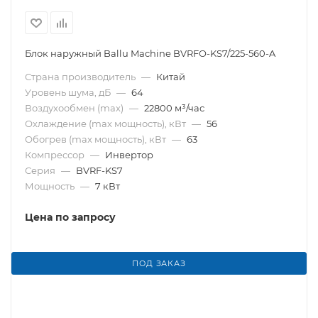
Блок наружный Ballu Machine BVRFO-KS7/225-560-A
Страна производитель
—
Китай
Уровень шума, дБ
—
64
Воздухообмен (max)
—
22800 м³/час
Охлаждение (max мощность), кВт
—
56
Обогрев (max мощность), кВт
—
63
Компрессор
—
Инвертор
Серия
—
BVRF-KS7
Мощность
—
7 кВт
Цена по запросу
ПОД ЗАКАЗ