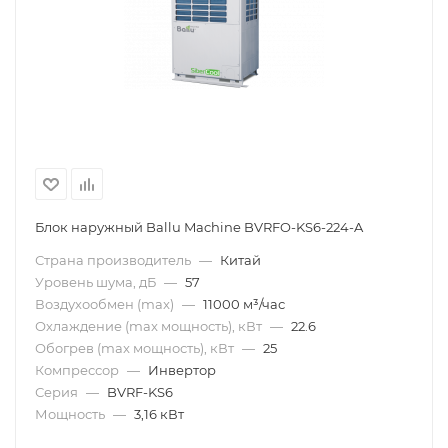
Блок наружный Ballu Machine BVRFO-KS6-224-A
Страна производитель
—
Китай
Уровень шума, дБ
—
57
Воздухообмен (max)
—
11000 м³/час
Охлаждение (max мощность), кВт
—
22.6
Обогрев (max мощность), кВт
—
25
Компрессор
—
Инвертор
Серия
—
BVRF-KS6
Мощность
—
3,16 кВт