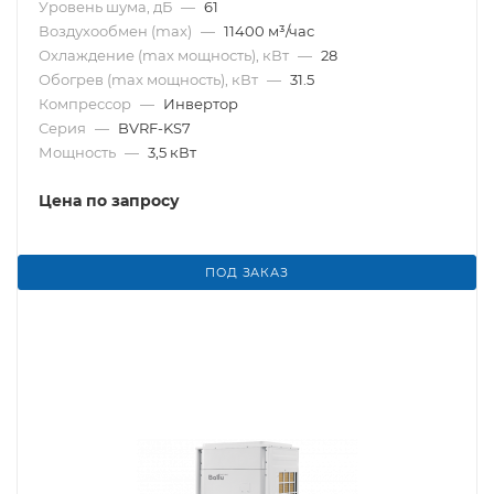
Уровень шума, дБ
—
61
Воздухообмен (max)
—
11400 м³/час
Охлаждение (max мощность), кВт
—
28
Обогрев (max мощность), кВт
—
31.5
Компрессор
—
Инвертор
Серия
—
BVRF-KS7
Мощность
—
3,5 кВт
Цена по запросу
ПОД ЗАКАЗ