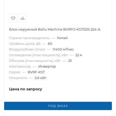
Блок наружный Ballu Machine BVRFO-KS7/225-224-A
Страна производитель
—
Китай
Уровень шума, дБ
—
60
Воздухообмен (max)
—
11400 м³/час
Охлаждение (max мощность), кВт
—
22.4
Обогрев (max мощность), кВт
—
25
Компрессор
—
Инвертор
Серия
—
BVRF-KS7
Мощность
—
2,6 кВт
Цена по запросу
ПОД ЗАКАЗ