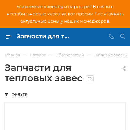
Уважаемые клиенты и партнеры! В связи с
нестабильностью курса валют просим Вас уточнять
актуальные цены у наших менеджеров.
Запчасти для тепловых завес купить в Москве по низким ценам в интернет-магазине PNDtech.ru
—
—
—
Главная
Каталог
Обогреватели
Тепловые завесы
Запчасти для
тепловых завес
12
ФИЛЬТР