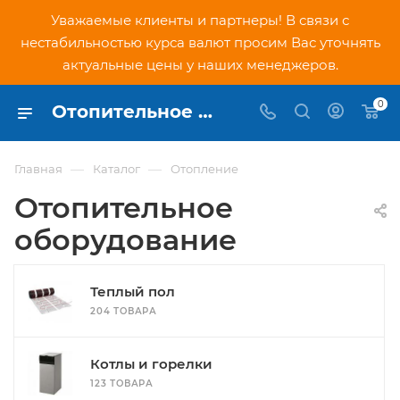
Уважаемые клиенты и партнеры! В связи с
нестабильностью курса валют просим Вас уточнять
актуальные цены у наших менеджеров.
0
Отопительное оборудование - купить в интернет-магазине Москвы PNDtech.ru
—
—
Главная
Каталог
Отопление
Отопительное
оборудование
Теплый пол
204 ТОВАРА
Котлы и горелки
123 ТОВАРА