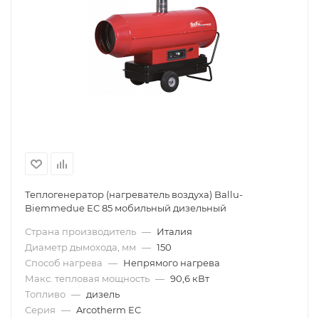
Теплогенератор (нагреватель воздуха) Ballu-
Biemmedue EC 85 мобильный дизельный
Страна производитель
—
Италия
Диаметр дымохода, мм
—
150
Способ нагрева
—
Непрямого нагрева
Макс. тепловая мощность
—
90,6 кВт
Топливо
—
дизель
Серия
—
Arcotherm EC