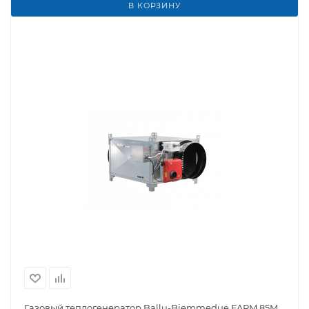
В КОРЗИНУ
Газовый теплогенератор Ballu-Biemmedue FARM 85M