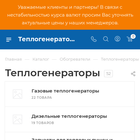
Уважаемые клиенты и партнеры! В связи с
нестабильностью курса валют просим Вас уточнять
актуальные цены у наших менеджеров.
0
Теплогенераторы купить в Москве по низким ценам в интернет-магазине PNDtech.ru
—
—
—
Главная
Каталог
Обогреватели
Теплогенераторы
Теплогенераторы
52
Газовые теплогенераторы
22 ТОВАРА
Дизельные теплогенераторы
19 ТОВАРОВ
Запчасти для тепловых пушек и