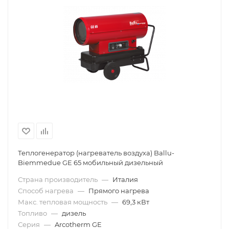
Теплогенератор (нагреватель воздуха) Ballu-
Biemmedue GE 65 мобильный дизельный
Страна производитель
—
Италия
Способ нагрева
—
Прямого нагрева
Макс. тепловая мощность
—
69,3 кВт
Топливо
—
дизель
Серия
—
Arcotherm GE