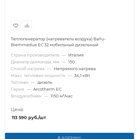
Теплогенератор (нагреватель воздуха) Ballu-
Biemmedue EC 32 мобильный дизельный
Страна производитель
—
Италия
Диаметр дымохода, мм
—
150
Способ нагрева
—
Непрямого нагрева
Макс. тепловая мощность
—
34,1 кВт
Топливо
—
дизель
Серия
—
Arcotherm EC
Воздухообмен
—
1150 м³/час
Цена:
113 590
руб.
/шт
В КОРЗИНУ