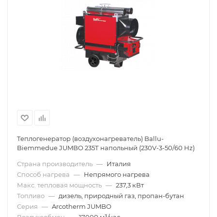
Теплогенератор (воздухонагреватель) Ballu-
Biemmedue JUMBO 235Т напольный (230V-3-50/60 Hz)
Страна производитель
—
Италия
Способ нагрева
—
Непрямого нагрева
Макс. тепловая мощность
—
237,3 кВт
Топливо
—
дизель, природный газ, пропан-бутан
Серия
—
Arcotherm JUMBO