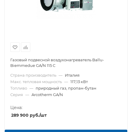
Газовый подвесной воздухонагреватель Ballu-
Biemmedue GA/N 115 C
Страна производитель
—
Италия
Макс. тепловая мощность
—
117,13 кВт
Топливо
—
природный газ, пропан-бутан
Серия
—
Arcotherm GA/N
Цена:
289 900
руб.
/шт