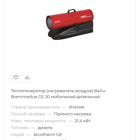
Теплогенератор (нагреватель воздуха) Ballu-
Biemmedue GE 20 мобильный дизельный
Страна производитель
—
Италия
Способ нагрева
—
Прямого нагрева
Макс. тепловая мощность
—
21,4 кВт
Топливо
—
дизель
Серия
—
Arcotherm GE