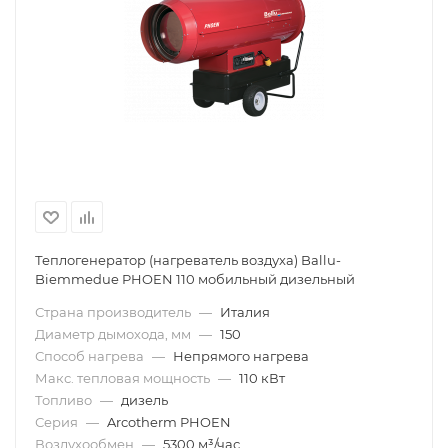
Теплогенератор (нагреватель воздуха) Ballu-
Biemmedue PHOEN 110 мобильный дизельный
Страна производитель
—
Италия
Диаметр дымохода, мм
—
150
Способ нагрева
—
Непрямого нагрева
Макс. тепловая мощность
—
110 кВт
Топливо
—
дизель
Серия
—
Arcotherm PHOEN
Воздухообмен
—
5300 м³/час