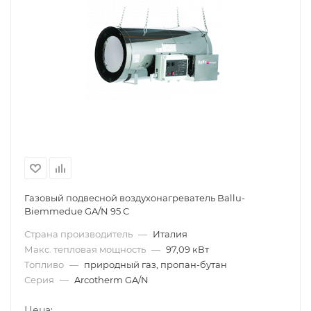
Газовый подвесной воздухонагреватель Ballu-
Biemmedue GA/N 95 C
Страна производитель
—
Италия
Макс. тепловая мощность
—
97,09 кВт
Топливо
—
природный газ, пропан-бутан
Серия
—
Arcotherm GA/N
Цена: