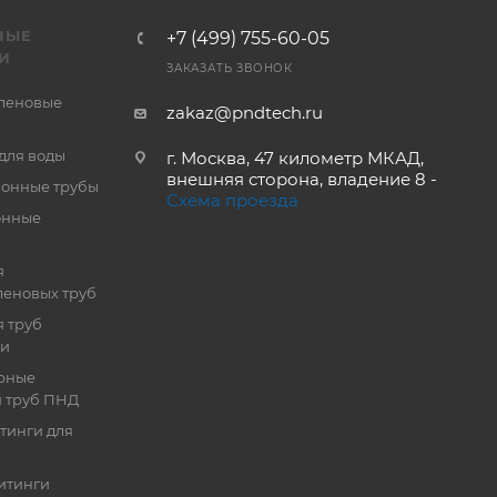
НЫЕ
+7 (499) 755-60-05
И
ЗАКАЗАТЬ ЗВОНОК
леновые
zakaz@pndtech.ru
для воды
г. Москва, 47 километр МКАД,
внешняя сторона, владение 8 -
онные трубы
Схема проезда
онные
я
еновых труб
 труб
ии
рные
я труб ПНД
тинги для
итинги