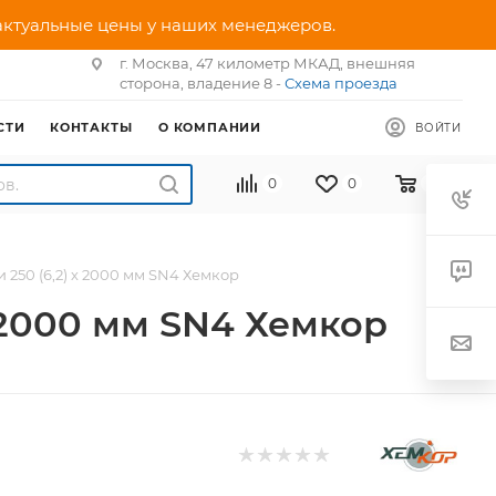
 актуальные цены у наших менеджеров.
г. Москва, 47 километр МКАД, внешняя
сторона, владение 8 -
Схема проезда
СТИ
КОНТАКТЫ
О КОМПАНИИ
ВОЙТИ
0
0
0
250 (6,2) х 2000 мм SN4 Хемкор
 2000 мм SN4 Хемкор