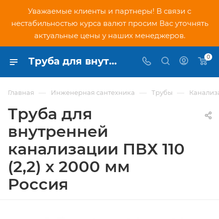
Уважаемые клиенты и партнеры! В связи с
нестабильностью курса валют просим Вас уточнять
актуальные цены у наших менеджеров.
0
Труба для внутренней канализации ПВХ 110 (2,2) х 2000 мм Россия - купить по низкой цене в Москве, интернет-магазин PNDtech.ru
—
—
—
Главная
Инженерная сантехника
Трубы
Канализ
Труба для
внутренней
канализации ПВХ 110
(2,2) х 2000 мм
Россия