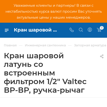
Уважаемые клиенты и партнеры! В связи с
нестабильностью курса валют просим Вас уточнять
актуальные цены у наших менеджеров.
0
Кран шаровой латунь со встроенным фильтром 1/2" Valtec ВР-ВР, ручка-рычаг (VT.292.N.04) - купить по низкой цене в Москве, интернет-магазин PNDtech.ru
—
—
Главная
Инженерная сантехника
Запорная арматура
Кран шаровой
латунь со
встроенным
фильтром 1/2" Valtec
ВР-ВР, ручка-рычаг