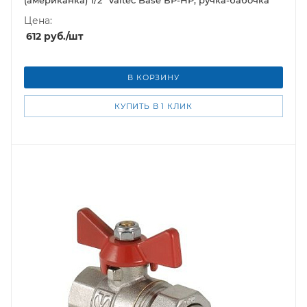
(американка) 1/2" Valtec Base ВР-НР, ручка-бабочка
Цена:
612
руб.
/шт
В КОРЗИНУ
КУПИТЬ В 1 КЛИК