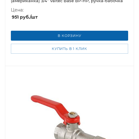
(американка) 3/4" Valtec Base ВР-НР, ручка-бабочка
Цена:
951
руб.
/шт
В КОРЗИНУ
КУПИТЬ В 1 КЛИК