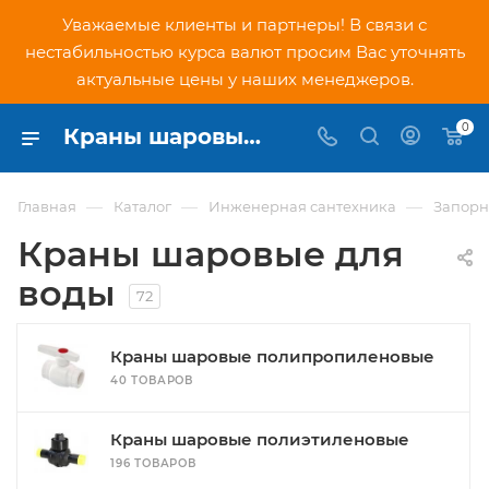
Уважаемые клиенты и партнеры! В связи с
нестабильностью курса валют просим Вас уточнять
актуальные цены у наших менеджеров.
0
Краны шаровые для воды каталог с ценами - купить шаровые краны для водопровода в Москве в интернет-магазине PNDtech.ru
—
—
—
Главная
Каталог
Инженерная сантехника
Запорн
Краны шаровые для
воды
72
Краны шаровые полипропиленовые
40 ТОВАРОВ
Краны шаровые полиэтиленовые
196 ТОВАРОВ