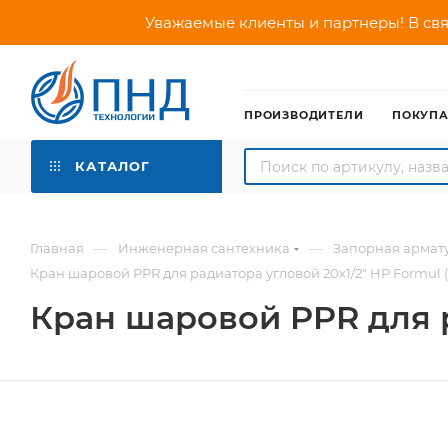
Уважаемые клиенты и партнеры! В свя
ПРОИЗВОДИТЕЛИ
ПОКУП
КАТАЛОГ
—
—
Главная
Инженерная сантехника
Запорная армат
Кран шаровой PPR для радиатора угловой 20х1/2" НР Formul 
Кран шаровой PPR для р