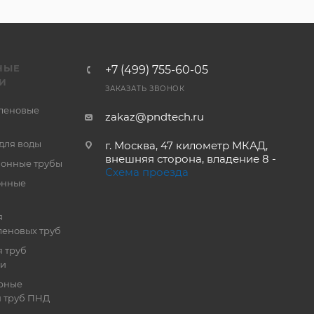
НЫЕ
+7 (499) 755-60-05
И
ЗАКАЗАТЬ ЗВОНОК
леновые
zakaz@pndtech.ru
для воды
г. Москва, 47 километр МКАД,
внешняя сторона, владение 8 -
онные трубы
Схема проезда
онные
я
еновых труб
 труб
ии
рные
я труб ПНД