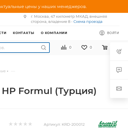
 актуальные цены у наших менеджеров.
г. Москва, 47 километр МКАД, внешняя
сторона, владение 8 -
Схема проезда
СТИ
КОНТАКТЫ
О КОМПАНИИ
ВОЙТИ
0
0
0
—
вые
 НР Formul (Турция)
Артикул:
KRD-200012