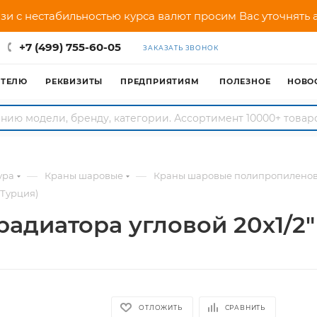
зи с нестабильностью курса валют просим Вас уточнять
+7 (499) 755-60-05
ЗАКАЗАТЬ ЗВОНОК
АТЕЛЮ
РЕКВИЗИТЫ
ПРЕДПРИЯТИЯМ
ПОЛЕЗНОЕ
НОВО
—
—
ура
Краны шаровые
Краны шаровые полипропилено
(Турция)
адиатора угловой 20х1/2"
ОТЛОЖИТЬ
СРАВНИТЬ