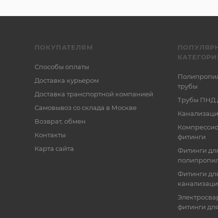
ПОКУПАТЕЛЯМ
ПОПУЛЯР
КАТЕГОРИ
Способы оплаты
Полипропи
Доставка курьером
трубы
Доставка транспортной компанией
Трубы ПНД 
Самовывоз со склада в Москве
Канализаци
Возврат, обмен
Компресси
Контакты
фитинги
Карта сайта
Фитинги дл
полипропил
Фитинги для
канализац
Электросва
фитинги дл