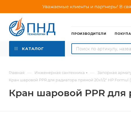
Уважаемые клиенты и партнеры! В свя
ПРОИЗВОДИТЕЛИ
ПОКУП
КАТАЛОГ
—
—
Главная
Инженерная сантехника
Запорная армат
Кран шаровой PPR для радиатора прямой 20х1/2" НР Formul 
Кран шаровой PPR для р