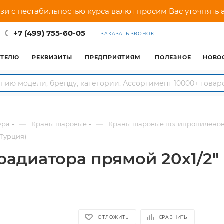
зи с нестабильностью курса валют просим Вас уточнять
+7 (499) 755-60-05
ЗАКАЗАТЬ ЗВОНОК
АТЕЛЮ
РЕКВИЗИТЫ
ПРЕДПРИЯТИЯМ
ПОЛЕЗНОЕ
НОВО
—
—
ура
Краны шаровые
Краны шаровые полипропилено
(Турция)
адиатора прямой 20х1/2" 
ОТЛОЖИТЬ
СРАВНИТЬ