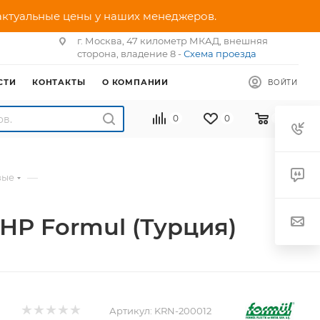
 актуальные цены у наших менеджеров.
г. Москва, 47 километр МКАД, внешняя
сторона, владение 8 -
Схема проезда
СТИ
КОНТАКТЫ
О КОМПАНИИ
ВОЙТИ
0
0
0
—
вые
НР Formul (Турция)
Артикул:
KRN-200012