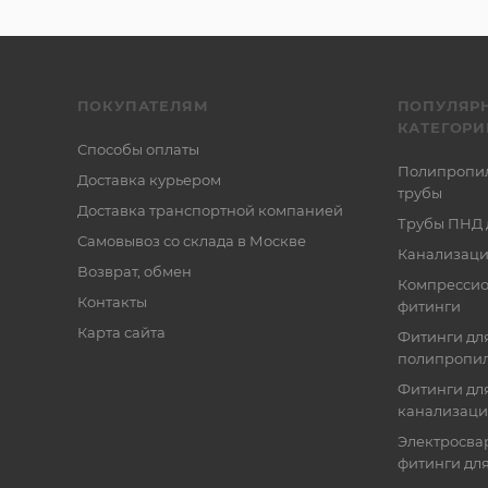
ПОКУПАТЕЛЯМ
ПОПУЛЯР
КАТЕГОРИ
Способы оплаты
Полипропи
Доставка курьером
трубы
Доставка транспортной компанией
Трубы ПНД 
Самовывоз со склада в Москве
Канализаци
Возврат, обмен
Компресси
Контакты
фитинги
Карта сайта
Фитинги дл
полипропил
Фитинги для
канализац
Электросва
фитинги дл