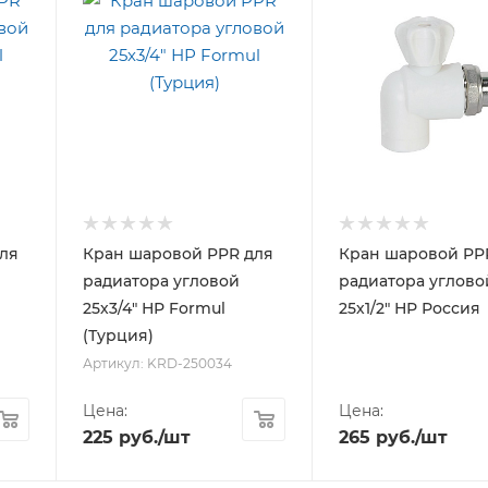
ля
Кран шаровой PPR для
Кран шаровой PP
радиатора угловой
радиатора углово
25х3/4" НР Formul
25х1/2" НР Россия
(Турция)
Артикул: KRD-250034
Цена:
Цена:
225
руб.
/шт
265
руб.
/шт