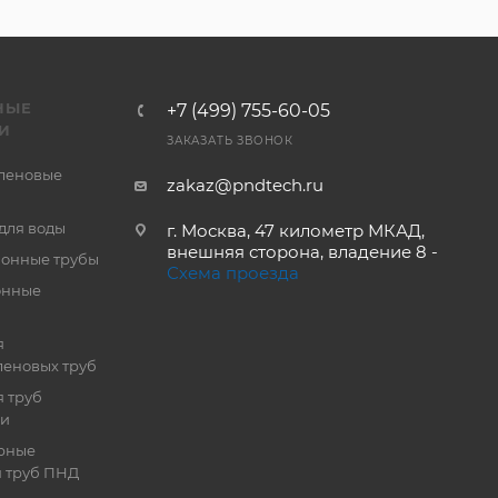
НЫЕ
+7 (499) 755-60-05
И
ЗАКАЗАТЬ ЗВОНОК
леновые
zakaz@pndtech.ru
для воды
г. Москва, 47 километр МКАД,
внешняя сторона, владение 8 -
онные трубы
Схема проезда
онные
я
еновых труб
 труб
ии
рные
я труб ПНД