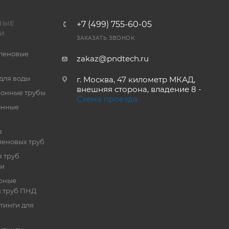
НЫЕ
+7 (499) 755-60-05
И
ЗАКАЗАТЬ ЗВОНОК
леновые
zakaz@pndtech.ru
для воды
г. Москва, 47 километр МКАД,
внешняя сторона, владение 8 -
онные трубы
Схема проезда
онные
я
еновых труб
 труб
ии
рные
я труб ПНД
тинги для