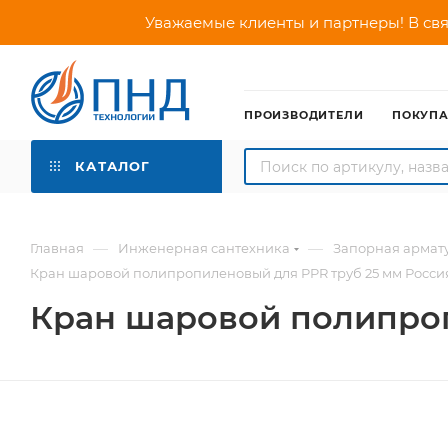
Уважаемые клиенты и партнеры! В свя
ПРОИЗВОДИТЕЛИ
ПОКУП
КАТАЛОГ
—
—
Главная
Инженерная сантехника
Запорная армат
Кран шаровой полипропиленовый для PPR труб 25 мм Росси
Кран шаровой полипроп