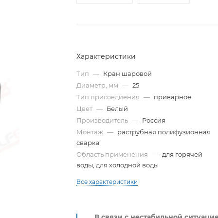
Характеристики
Тип
—
Кран шаровой
Диаметр, мм
—
25
Тип присоедиения
—
приварное
Цвет
—
Белый
Производитель
—
Россия
Монтаж
—
раструбная полифузионная
сварка
Область применения
—
для горячей
воды, для холодной воды
Все характеристики
В связи с нестабильной ситуаци