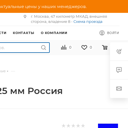
 актуальные цены у наших менеджеров.
г. Москва, 47 километр МКАД, внешняя
сторона, владение 8 -
Схема проезда
СТИ
КОНТАКТЫ
О КОМПАНИИ
ВОЙТИ
0
0
0
—
вые
25 мм Россия