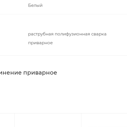
Белый
раструбная полифузионная сварка
приварное
динение приварное