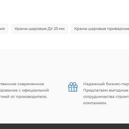
ния
Краны шаровые ДУ 25 мм
Краны шаровые приварны
ственное современное
Надежный бизнес-пар
удование с официальной
Предлагаем выгодные
тией от производителя.
сотрудничества строи
компаниям.