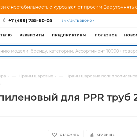
зи с нестабильностью курса валют просим Вас уточнять
+7 (499) 755-60-05
ЗАКАЗАТЬ ЗВОНОК
АТЕЛЮ
РЕКВИЗИТЫ
ПРЕДПРИЯТИЯМ
ПОЛЕЗНОЕ
НОВО
—
—
ура
Краны шаровые
Краны шаровые полипропилено
я
иленовый для PPR труб 
ОТЛОЖИТЬ
СРАВНИТЬ