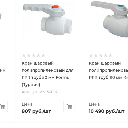
Кран шаровый
Кран шаровый
PPR
полипропиленовый для
полипропиленовы
PPR труб 50 мм Formul
PPR труб 110 мм К
(Турция)
Артикул: KSV-500112
Цена:
Цена:
807
руб.
/шт
10 490
руб.
/шт