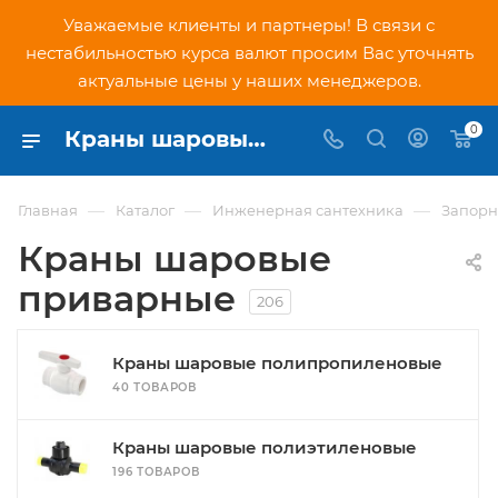
Уважаемые клиенты и партнеры! В связи с
нестабильностью курса валют просим Вас уточнять
актуальные цены у наших менеджеров.
0
Краны шаровые приварные цены в Москве - купить с доставкой в интернет-магазине PNDtech.ru
—
—
—
Главная
Каталог
Инженерная сантехника
Запорн
Краны шаровые
приварные
206
Краны шаровые полипропиленовые
40 ТОВАРОВ
Краны шаровые полиэтиленовые
196 ТОВАРОВ