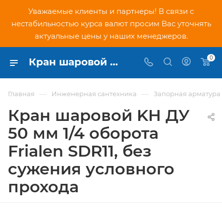
Уважаемые клиенты и партнеры! В связи с
нестабильностью курса валют просим Вас уточнять
актуальные цены у наших менеджеров.
0
Кран шаровой KH ДУ 50 мм 1/4 оборота Frialen SDR11, без сужения условного прохода - купить по низкой цене в Москве, интернет-магазин PNDtech.ru
—
—
Главная
Инженерная сантехника
Запорная арматура
Кран шаровой KH ДУ
50 мм 1/4 оборота
Frialen SDR11, без
сужения условного
прохода