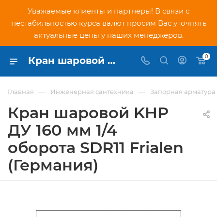
Уважаемые клиенты и партнеры! В связи с
нестабильностью курса валют просим Вас уточнять
актуальные цены у наших менеджеров.
0
Кран шаровой KHP ДУ 160 мм 1/4 оборота SDR11 Frialen (Германия) - купить по низкой цене в Москве, интернет-магазин PNDtech.ru
—
—
Главная
Инженерная сантехника
Запорная арматура
Кран шаровой KHP
ДУ 160 мм 1/4
оборота SDR11 Frialen
(Германия)