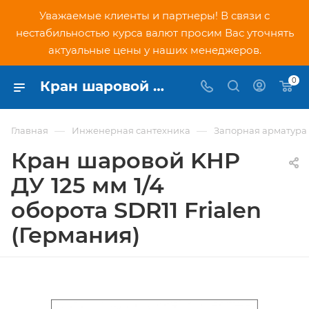
Уважаемые клиенты и партнеры! В связи с
нестабильностью курса валют просим Вас уточнять
актуальные цены у наших менеджеров.
0
Кран шаровой KHP ДУ 125 мм 1/4 оборота SDR11 Frialen (Германия) - купить по низкой цене в Москве, интернет-магазин PNDtech.ru
—
—
Главная
Инженерная сантехника
Запорная арматура
Кран шаровой KHP
ДУ 125 мм 1/4
оборота SDR11 Frialen
(Германия)