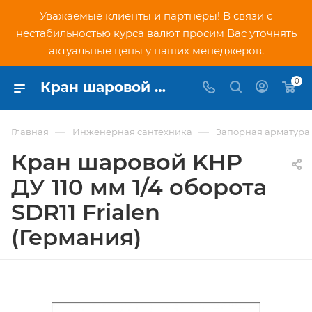
Уважаемые клиенты и партнеры! В связи с
нестабильностью курса валют просим Вас уточнять
актуальные цены у наших менеджеров.
0
Кран шаровой KHP ДУ 110 мм 1/4 оборота SDR11 Frialen (Германия) - купить по низкой цене в Москве, интернет-магазин PNDtech.ru
—
—
Главная
Инженерная сантехника
Запорная арматура
Кран шаровой KHP
ДУ 110 мм 1/4 оборота
SDR11 Frialen
(Германия)