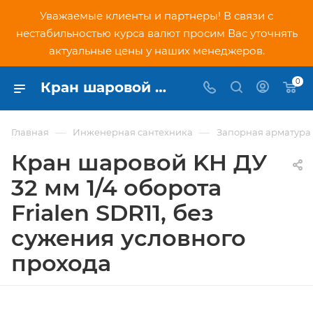
Уважаемые клиенты и партнеры! В связи с
нестабильностью курса валют просим Вас уточнять
актуальные цены у наших менеджеров.
0
Кран шаровой KH ДУ 32 мм 1/4 оборота Frialen SDR11, без сужения условного прохода - купить по низкой цене в Москве, интернет-магазин PNDtech.ru
—
—
Главная
Инженерная сантехника
Запорная арматура
Кран шаровой KH ДУ
32 мм 1/4 оборота
Frialen SDR11, без
сужения условного
прохода