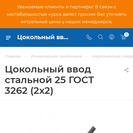
Уважаемые клиенты и партнеры! В связи с
нестабильностью курса валют просим Вас уточнять
актуальные цены у наших менеджеров.
0
Цокольный ввод стальной 25 ГОСТ 3262 (2х2) - купить по низкой цене в Москве, интернет-магазин PNDtech.ru
—
—
Главная
Инженерная сантехника
Неразъемные соеди
Цокольный ввод
стальной 25 ГОСТ
3262 (2х2)