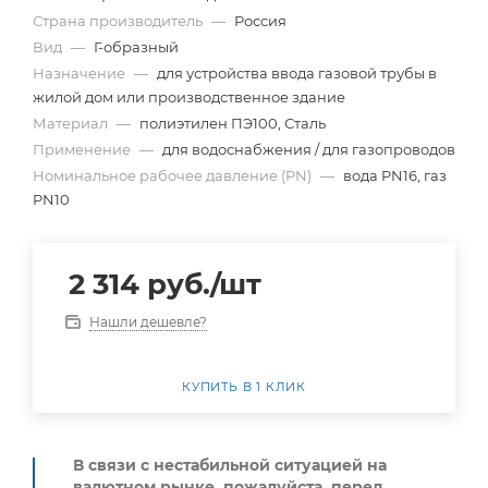
Страна производитель
—
Россия
Вид
—
Г-образный
Назначение
—
для устройства ввода газовой трубы в
жилой дом или производственное здание
Материал
—
полиэтилен ПЭ100, Сталь
Применение
—
для водоснабжения / для газопроводов
Номинальное рабочее давление (PN)
—
вода PN16, газ
PN10
2 314
руб.
/шт
Нашли дешевле?
КУПИТЬ В 1 КЛИК
В связи с нестабильной ситуацией на
валютном рынке, пожалуйста,
перед