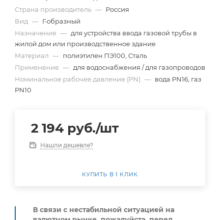
Страна производитель
—
Россия
Вид
—
Г-образный
Назначение
—
для устройства ввода газовой трубы в
жилой дом или производственное здание
Материал
—
полиэтилен ПЭ100, Сталь
Применение
—
для водоснабжения / для газопроводов
Номинальное рабочее давление (PN)
—
вода PN16, газ
PN10
2 194
руб.
/шт
Нашли дешевле?
КУПИТЬ В 1 КЛИК
В связи с нестабильной ситуацией на
валютном рынке, пожалуйста,
перед