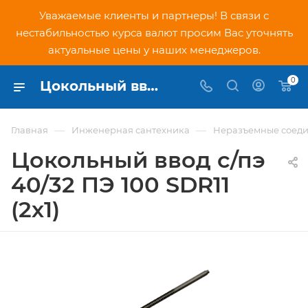
Уважаемые клиенты и партнеры! В связи с
нестабильностью курса валют просим Вас уточнять
актуальные цены у наших менеджеров.
0
Цокольный ввод с/пэ 40/32 ПЭ 100 SDR11 (2х1) - купить по низкой цене в Москве, интернет-магазин PNDtech.ru
—
—
Главная
Инженерная сантехника
Неразъемные соеди
Цокольный ввод с/пэ
40/32 ПЭ 100 SDR11
(2х1)