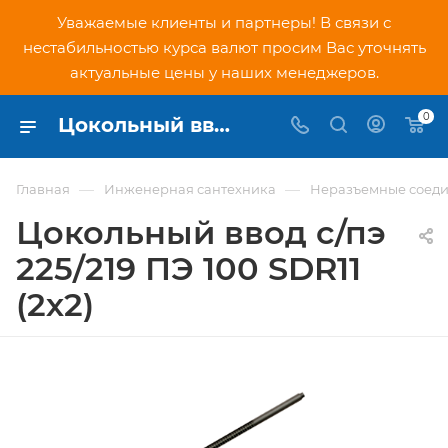
Уважаемые клиенты и партнеры! В связи с
нестабильностью курса валют просим Вас уточнять
актуальные цены у наших менеджеров.
0
Цокольный ввод с/пэ 225/219 ПЭ 100 SDR11 (2х2) - купить по низкой цене в Москве, интернет-магазин PNDtech.ru
—
—
Главная
Инженерная сантехника
Неразъемные соеди
Цокольный ввод с/пэ
225/219 ПЭ 100 SDR11
(2х2)