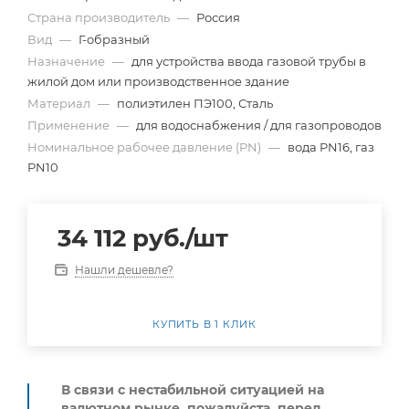
Страна производитель
—
Россия
Вид
—
Г-образный
Назначение
—
для устройства ввода газовой трубы в
жилой дом или производственное здание
Материал
—
полиэтилен ПЭ100, Сталь
Применение
—
для водоснабжения / для газопроводов
Номинальное рабочее давление (PN)
—
вода PN16, газ
PN10
34 112
руб.
/шт
Нашли дешевле?
КУПИТЬ В 1 КЛИК
В связи с нестабильной ситуацией на
валютном рынке, пожалуйста,
перед