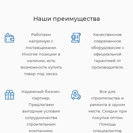
Наши преимущества
Работаем
Качественное
напрямую с
современное
поставщиками.
оборудование с
Многие позиции в
официальной
наличии, есть
гарантией от
возможность купить
производителя.
товар под заказ.
Надежный бизнес-
Все для
партнер.
строительства и
Предлагаем
ремонта в одном
выгодные условия
месте. Скидки при
сотрудничества
покупке оптом.
строительным
Помощь
компаниям.
специалистов.