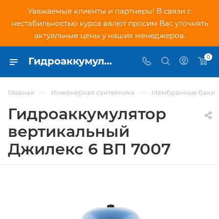
Уважаемые клиенты и партнеры! В связи с
нестабильностью курса валют просим Вас уточнять
актуальные цены у наших менеджеров.
0
Гидроаккумулятор вертикальный Джилекс 6 ВП 7007 - купить по низкой цене в Москве, интернет-магазин PNDtech.ru
—
—
Главная
Инженерная сантехника
Мембранные баки
Гидроаккумулятор
вертикальный
Джилекс 6 ВП 7007