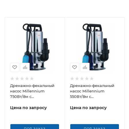
Дренажно-фекальный
Дренажно-фекальный
насос Millennium
насос Millennium
750Вт/8м с
550Вт/8м с
нержавеющим
нержавеющим
корпусом
Цена по запросу
корпусом
Цена по запросу
ПОД ЗАКАЗ
ПОД ЗАКАЗ