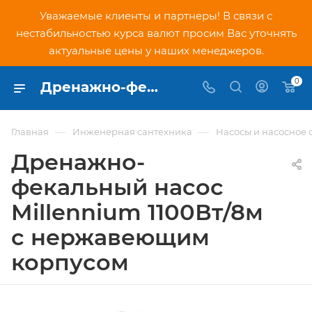
Уважаемые клиенты и партнеры! В связи с
нестабильностью курса валют просим Вас уточнять
актуальные цены у наших менеджеров.
0
Дренажно-фекальный насос Millennium 1100Вт/8м с нержавеющим корпусом - купить по низкой цене в Москве, интернет-магазин PNDtech.ru
—
—
Главная
Инженерная сантехника
Насосы и насосное
Дренажно-
фекальный насос
Millennium 1100Вт/8м
с нержавеющим
корпусом