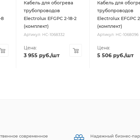
Кабель для обогрева
Кабель для обогр
трубопроводов
трубопроводов
-8
Electrolux EFGPC 2-18-2
Electrolux EFGPC 2
(комплект)
(комплект)
Артикул: НС-1068332
Артикул: НС-1068096
Цена:
Цена:
3 955
руб.
/шт
5 506
руб.
/шт
ственное современное
Надежный бизнес-пар