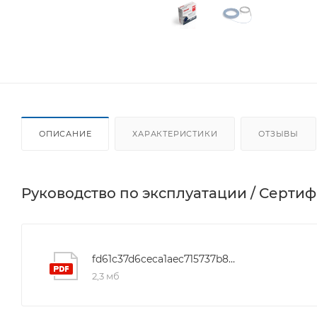
ОПИСАНИЕ
ХАРАКТЕРИСТИКИ
ОТЗЫВЫ
Руководство по эксплуатации / Серти
fd61c37d6ceca1aec715737b89a1cd74
2,3 мб