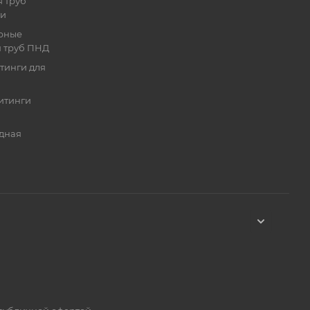
 труб
ии
рные
я труб ПНД
тинги для
итинги
дная