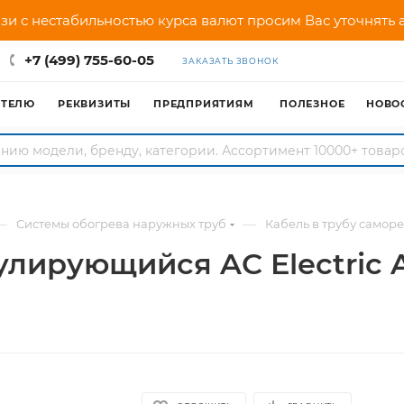
зи с нестабильностью курса валют просим Вас уточнять
+7 (499) 755-60-05
ЗАКАЗАТЬ ЗВОНОК
АТЕЛЮ
РЕКВИЗИТЫ
ПРЕДПРИЯТИЯМ
ПОЛЕЗНОЕ
НОВО
—
—
Системы обогрева наружных труб
Кабель в трубу саморе
улирующийся AC Electric A