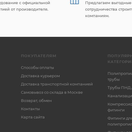
удование с официальной
Предлагаем выгодные
тией от производителя.
сотрудничества строи
компаниям.
ПОКУПАТЕЛЯМ
ПОПУЛЯР
КАТЕГОРИ
Способы оплаты
Полипропи
Доставка курьером
трубы
Доставка транспортной компанией
Трубы ПНД 
Самовывоз со склада в Москве
Канализаци
Возврат, обмен
Компресси
Контакты
фитинги
Карта сайта
Фитинги дл
полипропил