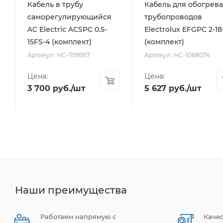
Кабель в трубу
Кабель для обогрева
саморегулирующийся
трубопроводов
AC Electric ACSPC 0.5-
Electrolux EFGPC 2-18
15FS-4 (комплект)
(комплект)
Артикул: НС-1199957
Артикул: НС-1068074
Цена:
Цена:
3 700
руб.
/шт
5 627
руб.
/шт
Наши преимущества
Работаем напрямую с
Каче