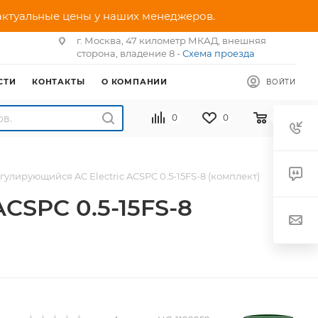
 актуальные цены у наших менеджеров.
г. Москва, 47 километр МКАД, внешняя
сторона, владение 8 -
Схема проезда
СТИ
КОНТАКТЫ
О КОМПАНИИ
ВОЙТИ
0
0
0
гулирующийся AC Electric ACSPC 0.5-15FS-8 (комплект)
CSPC 0.5-15FS-8