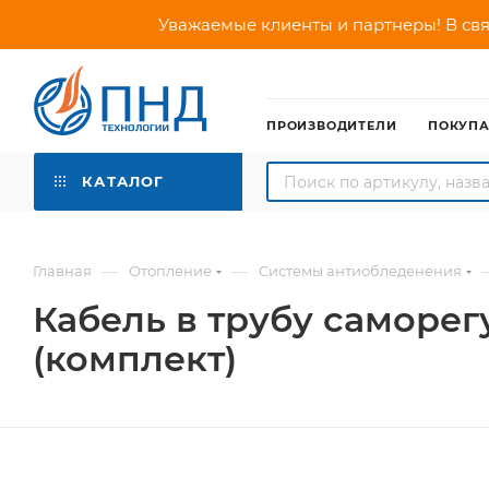
Уважаемые клиенты и партнеры! В свя
ПРОИЗВОДИТЕЛИ
ПОКУП
КАТАЛОГ
—
—
Главная
Отопление
Системы антиобледенения
Кабель в трубу саморег
(комплект)