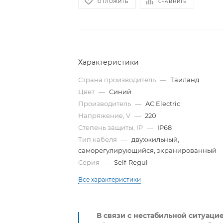
ОТЛОЖИТЬ
СРАВНИТЬ
Характеристики
Страна производитель
—
Таиланд
Цвет
—
Синий
Производитель
—
AC Electric
Напряжение, V
—
220
Степень защиты, IP
—
IP68
Тип кабеля
—
двухжильный,
саморегулирующийся, экранированный
Серия
—
Self-Regul
Все характеристики
В связи с нестабильной ситуаци