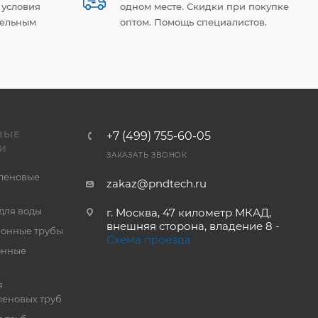
 условия
одном месте. Скидки при покупке
тельным
оптом. Помощь специалистов.
НЫЕ
+7 (499) 755-60-05
И
ЗАКАЗАТЬ ЗВОНОК
леновые
zakaz@pndtech.ru
для воды
г. Москва, 47 километр МКАД,
внешняя сторона, владение 8 -
онные трубы
Схема проезда
онные
я
еновых труб