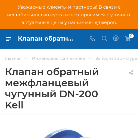
Уважаемые клиенты и партнеры! В связи с
нестабильностью курса валют просим Вас уточнять
актуальные цены у наших менеджеров.
0
Клапан обратный межфланцевый чугунный DN-200 Kell - купить по низкой цене в Москве, интернет-магазин PNDtech.ru
—
—
Главная
Инженерная сантехника
Запорная арматура
Клапан обратный
межфланцевый
чугунный DN-200
Kell