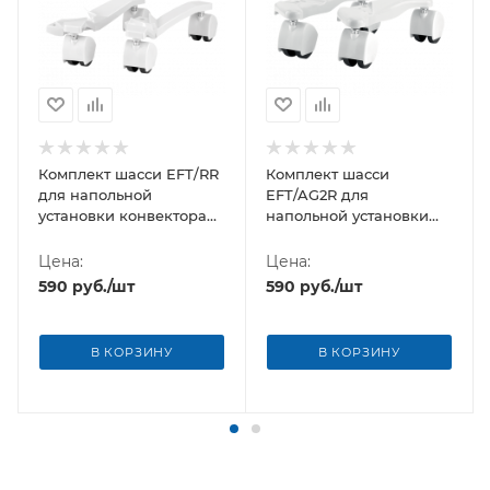
Комплект шасси EFT/RR
Комплект шасси
для напольной
EFT/AG2R для
установки конвектора
напольной установки
Electrolux Rapid
конвектора Electrolux
Transformer
Air Gate Transformer
Цена:
Цена:
590
руб.
/шт
590
руб.
/шт
В КОРЗИНУ
В КОРЗИНУ