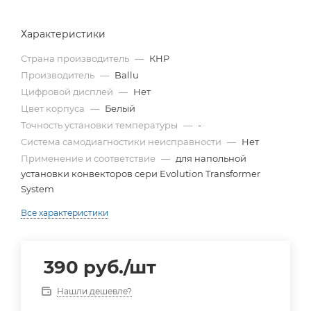
Характеристики
Страна производитель
—
КНР
Производитель
—
Ballu
Цифровой дисплей
—
Нет
Цвет корпуса
—
Белый
Точность установки температуры
—
-
Система самодиагностики неисправности
—
Нет
Применение и соответствие
—
для напольной
установки конвекторов сери Evolution Transformer
System
Все характеристики
390
руб.
/шт
Нашли дешевле?