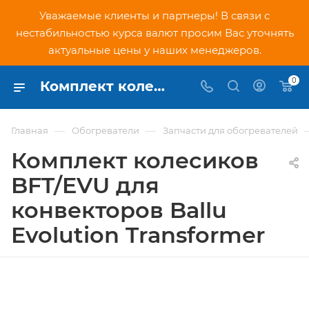
Уважаемые клиенты и партнеры! В связи с
нестабильностью курса валют просим Вас уточнять
актуальные цены у наших менеджеров.
0
Комплект колесиков BFT/EVU для конвекторов Ballu Evolution Transformer (НС-1085538) - купить по низкой цене в Москве, интернет-магазин PNDtech.ru
—
—
Главная
Обогреватели
Запчасти для обогревателей
Комплект колесиков
BFT/EVU для
конвекторов Ballu
Evolution Transformer