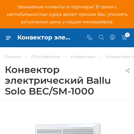
Уважаемые клиенты и партнеры! В связи с
нестабильностью курса валют просим Вас уточнять
актуальные цены у наших менеджеров.
0
Конвектор электрический Ballu Solo BEC/SM-1000 (НС-1093549) - купить по низкой цене в Москве, интернет-магазин PNDtech.ru
—
—
—
Главная
Обогреватели
Конвекторы
Конвекторы э
Конвектор
электрический Ballu
Solo BEC/SM-1000