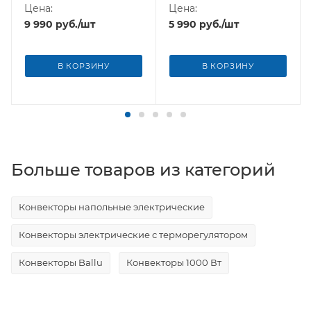
2000
Цена:
Цена:
9 990
руб.
/шт
5 990
руб.
/шт
В КОРЗИНУ
В КОРЗИНУ
Больше товаров из категорий
Конвекторы напольные электрические
Конвекторы электрические с терморегулятором
Конвекторы Ballu
Конвекторы 1000 Вт