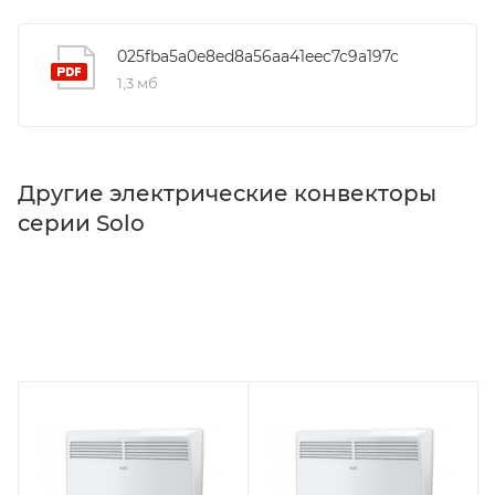
025fba5a0e8ed8a56aa41eec7c9a197c
1,3 мб
Другие электрические конвекторы
серии Solo