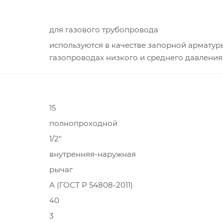
для газового трубопровода
используются в качестве запорной арматур
газопроводах низкого и среднего давления
15
полнопроходной
1/2"
внутренняя-наружная
рычаг
А (ГОСТ Р 54808-2011)
40
3