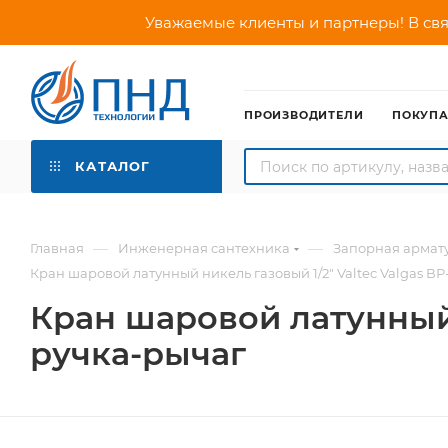
Уважаемые клиенты и партнеры! В свя
ПРОИЗВОДИТЕЛИ
ПОКУП
КАТАЛОГ
—
—
Главная
Инженерная сантехника
Запорная армат
Кран шаровой латунный никель газовый 1/2" Valtec Valgas ВР
Кран шаровой латунный 
ручка-рычаг