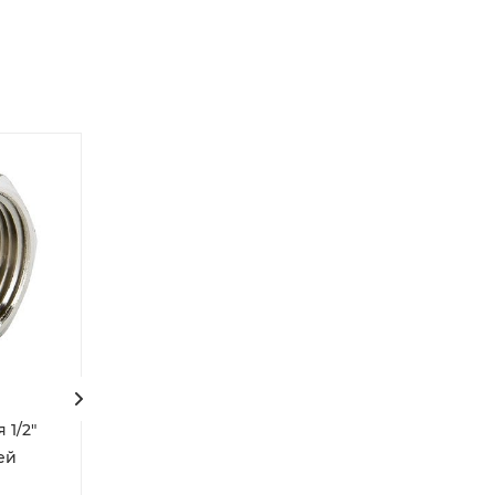
 1/2"
Муфта латунная 1/2"
Муфта латунна
ей
Valtec внутренняя
переходная 1/2"
резьба
Valtec внутрен