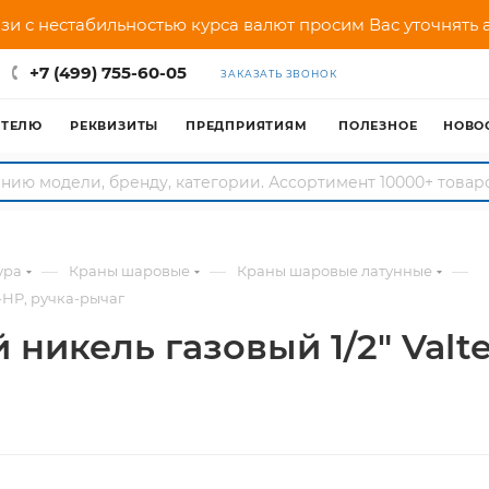
зи с нестабильностью курса валют просим Вас уточнять
+7 (499) 755-60-05
ЗАКАЗАТЬ ЗВОНОК
АТЕЛЮ
РЕКВИЗИТЫ
ПРЕДПРИЯТИЯМ
ПОЛЕЗНОЕ
НОВО
—
—
—
ура
Краны шаровые
Краны шаровые латунные
-НР, ручка-рычаг
никель газовый 1/2" Valte