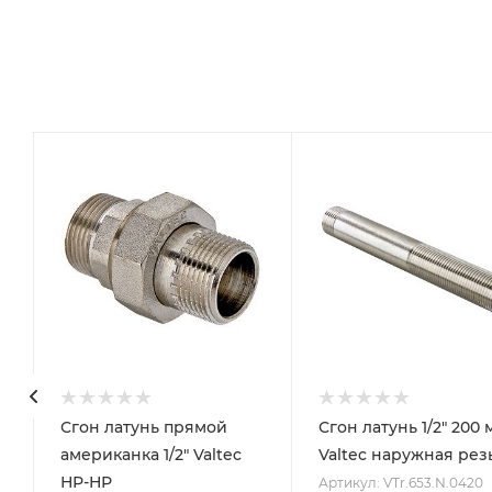
Сгон латунь прямой
Сгон латунь 1/2" 200 
американка 1/2" Valtec
Valtec наружная рез
НР-НР
Артикул: VTr.653.N.0420