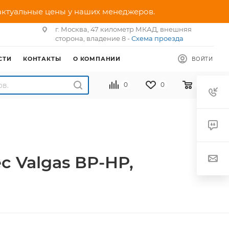
 актуальные цены у наших менеджеров.
г. Москва, 47 километр МКАД, внешняя
сторона, владение 8 -
Схема проезда
СТИ
КОНТАКТЫ
О КОМПАНИИ
ВОЙТИ
0
0
0
c Valgas ВР-НР,