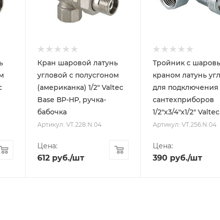
ь
Кран шаровой латунь
Тройник с шаров
м
угловой с полусгоном
краном латунь уг
c
(американка) 1/2" Valtec
для подключения
Base ВР-НР, ручка-
сантехприборов
бабочка
1/2"х3/4"х1/2" Valtec
Артикул: VT.228.N.04
Артикул: VT.256.N.04
Цена:
Цена:
612
руб.
/шт
390
руб.
/шт