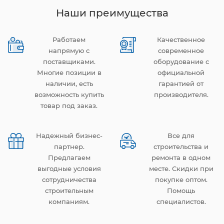
Наши преимущества
Работаем
Качественное
напрямую с
современное
поставщиками.
оборудование с
Многие позиции в
официальной
наличии, есть
гарантией от
возможность купить
производителя.
товар под заказ.
Надежный бизнес-
Все для
партнер.
строительства и
Предлагаем
ремонта в одном
выгодные условия
месте. Скидки при
сотрудничества
покупке оптом.
строительным
Помощь
компаниям.
специалистов.