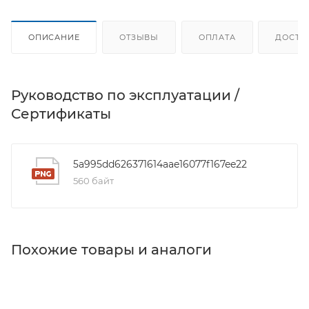
ОПИСАНИЕ
ОТЗЫВЫ
ОПЛАТА
ДОСТА
Руководство по эксплуатации /
Сертификаты
5a995dd626371614aae16077f167ee22
560 байт
Похожие товары и аналоги