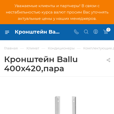
Уважаемые клиенты и партнеры! В связи с
нестабильностью курса валют просим Вас уточнять
актуальные цены у наших менеджеров.
0
Кронштейн Ballu 400x420,пара (НС-1158999) - купить по низкой цене в Москве, интернет-магазин PNDtech.ru
—
—
—
Главная
Климат
Кондиционеры
Комплектующие 
Кронштейн Ballu
400x420,пара