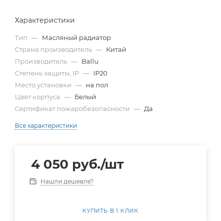
Характеристики
Тип
—
Масляный радиатор
Страна производитель
—
Китай
Производитель
—
Ballu
Степень защиты, IP
—
IP20
Место установки
—
на пол
Цвет корпуса
—
Белый
Сертификат пожаробезопасности
—
Да
Все характеристики
4 050
руб.
/шт
Нашли дешевле?
КУПИТЬ В 1 КЛИК