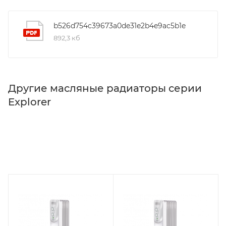
b526d754c39673a0de31e2b4e9ac5b1e
892,3 кб
Другие масляные радиаторы серии
Explorer