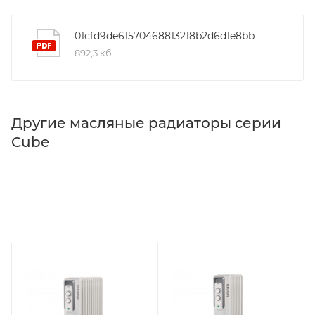
01cfd9de61570468813218b2d6d1e8bb
892,3 кб
Другие масляные радиаторы серии
Cube