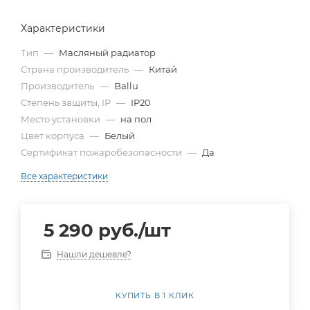
Характеристики
Тип
—
Масляный радиатор
Страна производитель
—
Китай
Производитель
—
Ballu
Степень защиты, IP
—
IP20
Место установки
—
на пол
Цвет корпуса
—
Белый
Сертификат пожаробезопасности
—
Да
Все характеристики
5 290
руб.
/шт
Нашли дешевле?
КУПИТЬ В 1 КЛИК